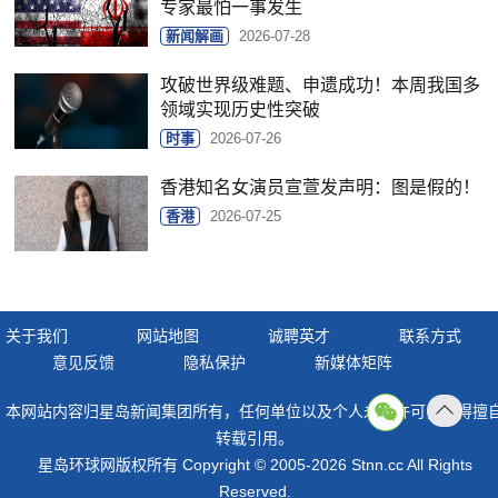
专家最怕一事发生
新闻解画
2026-07-28
攻破世界级难题、申遗成功！本周我国多
领域实现历史性突破
时事
2026-07-26
香港知名女演员宣萱发声明：图是假的！
香港
2026-07-25
关于我们
网站地图
诚聘英才
联系方式
意见反馈
隐私保护
新媒体矩阵
本网站内容归星岛新闻集团所有，任何单位以及个人未经许可，不得擅
返回
转载引用。
顶部
星岛环球网版权所有 Copyright © 2005-2026 Stnn.cc All Rights
Reserved.