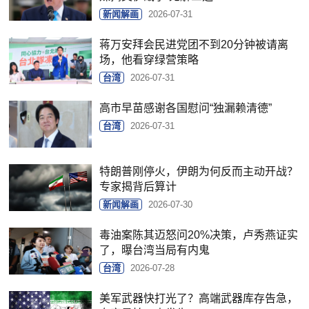
新闻解画
2026-07-31
蒋万安拜会民进党团不到20分钟被请离
场，他看穿绿营策略
台湾
2026-07-31
高市早苗感谢各国慰问“独漏赖清德”
台湾
2026-07-31
特朗普刚停火，伊朗为何反而主动开战？
专家揭背后算计
新闻解画
2026-07-30
毒油案陈其迈怒问20%决策，卢秀燕证实
了，曝台湾当局有内鬼
台湾
2026-07-28
美军武器快打光了？高端武器库存告急，