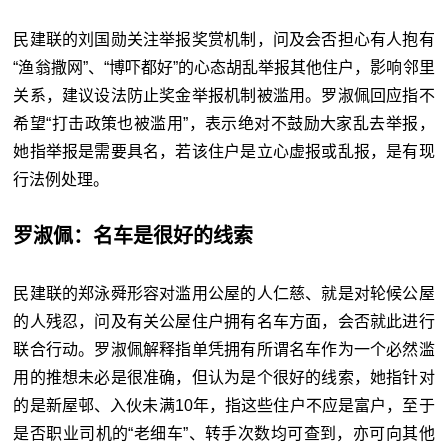
民建联的刘国勋关注举报奖赏机制，问及会否担心有人抱有
“渔翁撒网”、“博吓都好”的心态胡乱举报其他住户，影响邻里
关系，建议设法防止奖金举报机制被滥用。罗淑佩回应指不
希望“打击政策也被滥用”，表示绝对不鼓励大家乱去举报，
她指举报是需要具名，若该住户是立心虚报或乱报，是有现
行法例处理。
罗淑佩：名车是很好的线索
民建联的郑泳舜形容对滥用公屋的人仁慈、就是对轮候公屋
的人残忍，问及有关公屋住户拥有名车方面，会否就此进行
联合行动。罗淑佩解释指单凭拥有所谓名车作为一个必然滥
用的推想未必是很准确，但认为是个很好的线索，她指针对
的是新屋邨、入伙未满10年，指这些住户不应是富户，至于
是否职业司机的“老细车”、转手次数均可查到，亦可向其他