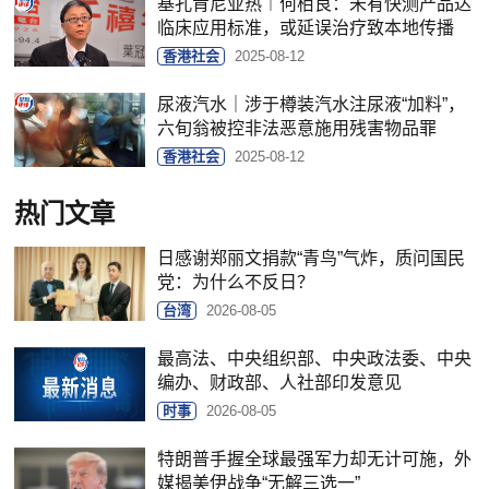
基孔肯尼亚热︱何栢良：未有快测产品达
临床应用标准，或延误治疗致本地传播
香港社会
2025-08-12
尿液汽水｜涉于樽装汽水注尿液“加料”，
六旬翁被控非法恶意施用残害物品罪
香港社会
2025-08-12
热门文章
日感谢郑丽文捐款“青鸟”气炸，质问国民
党：为什么不反日？
台湾
2026-08-05
最高法、中央组织部、中央政法委、中央
编办、财政部、人社部印发意见
时事
2026-08-05
特朗普手握全球最强军力却无计可施，外
媒揭美伊战争“无解三选一”