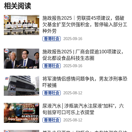
相关阅读
施政报告2025｜劳联提45项建议，倡破
欠基金扩至欠供强积金，暂停输入部分工
种外劳
香港社会
2025-09-16
施政报告2025 | 厂商会提逾100项建议，
促北都设食品科技生态圈
香港社会
2025-09-16
将军澳情侣感情问题争执，男友涉刑事恐
吓被捕
香港社会
2025-08-12
尿液汽水│涉瓶装汽水注尿液“加料”，六
旬翁穿可口可乐上衣提堂
香港社会
2025-08-12