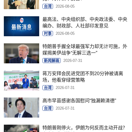
台湾
2026-08-05
最高法、中央组织部、中央政法委、中央
编办、财政部、人社部印发意见
时事
2026-08-05
特朗普手握全球最强军力却无计可施，外
媒揭美伊战争“无解三选一”
新闻解画
2026-07-31
蒋万安拜会民进党团不到20分钟被请离
场，他看穿绿营策略
台湾
2026-07-31
高市早苗感谢各国慰问“独漏赖清德”
台湾
2026-07-31
特朗普刚停火，伊朗为何反而主动开战？