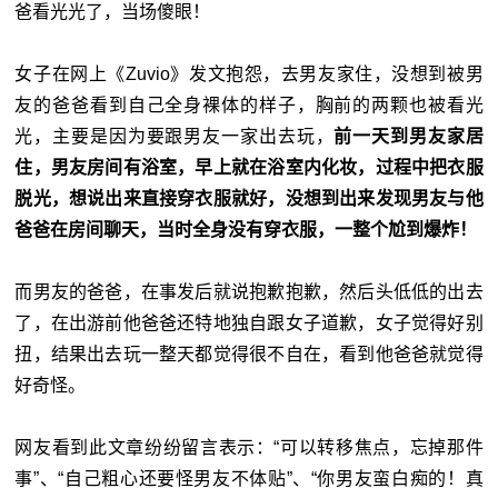
爸看光光了，当场傻眼！
女子在网上《Zuvio》发文抱怨，去男友家住，没想到被男
友的爸爸看到自己全身裸体的样子，胸前的两颗也被看光
光，主要是因为要跟男友一家出去玩，
前一天到男友家居
住，男友房间有浴室，早上就在浴室内化妆，过程中把衣服
脱光，想说出来直接穿衣服就好，没想到出来发现男友与他
爸爸在房间聊天，当时全身没有穿衣服，一整个尬到爆炸！
而男友的爸爸，在事发后就说抱歉抱歉，然后头低低的出去
了，在出游前他爸爸还特地独自跟女子道歉，女子觉得好别
扭，结果出去玩一整天都觉得很不自在，看到他爸爸就觉得
好奇怪。
网友看到此文章纷纷留言表示：“可以转移焦点，忘掉那件
事”、“自己粗心还要怪男友不体贴”、“你男友蛮白痴的！真