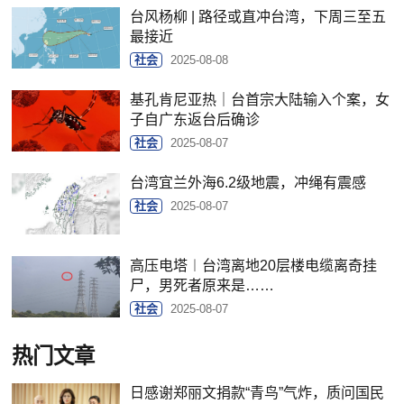
台风杨柳 | 路径或直冲台湾，下周三至五
最接近
社会
2025-08-08
基孔肯尼亚热｜台首宗大陆输入个案，女
子自广东返台后确诊
社会
2025-08-07
台湾宜兰外海6.2级地震，冲绳有震感
社会
2025-08-07
高压电塔︱台湾离地20层楼电缆离奇挂
尸，男死者原来是……
社会
2025-08-07
热门文章
日感谢郑丽文捐款“青鸟”气炸，质问国民