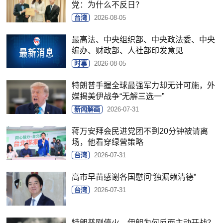
党：为什么不反日？
台湾
2026-08-05
最高法、中央组织部、中央政法委、中央
编办、财政部、人社部印发意见
时事
2026-08-05
特朗普手握全球最强军力却无计可施，外
媒揭美伊战争“无解三选一”
新闻解画
2026-07-31
蒋万安拜会民进党团不到20分钟被请离
场，他看穿绿营策略
台湾
2026-07-31
高市早苗感谢各国慰问“独漏赖清德”
台湾
2026-07-31
特朗普刚停火，伊朗为何反而主动开战？