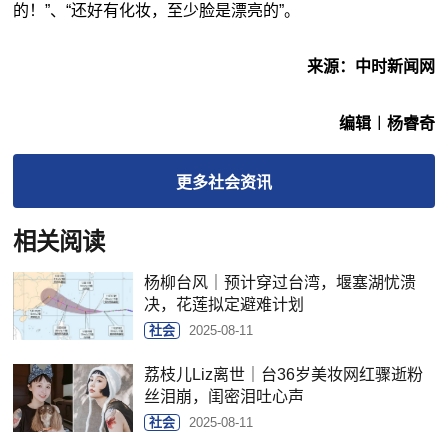
的！”、“还好有化妆，至少脸是漂亮的”。
来源：中时新闻网
编辑︱杨睿奇
更多
社会
资讯
相关阅读
杨柳台风｜预计穿过台湾，堰塞湖忧溃
决，花莲拟定避难计划
社会
2025-08-11
荔枝儿Liz离世｜台36岁美妆网红骤逝粉
丝泪崩，闺密泪吐心声
社会
2025-08-11