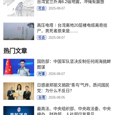
台湾宜兰外海6.2级地震，冲绳有震感
社会
2025-08-07
高压电塔︱台湾离地20层楼电缆离奇挂
尸，男死者原来是……
社会
2025-08-07
热门文章
国防部：中国军队坚决反制任何闹海挑衅
图谋
时事
2026-08-07
日感谢郑丽文捐款“青鸟”气炸，质问国民
党：为什么不反日？
台湾
2026-08-05
最高法、中央组织部、中央政法委、中央
编办、财政部、人社部印发意见