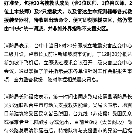
好准备，包括30名搜救队成员（含3位医师、1位兽医师、2
位土木技师）及2只搜救犬，以及雷达生命探测器等各式救
援装备器材，待收到出动命令，便可即刻驰援灾区，然仍需
由“中央“统一调派，并非如外界指称不支援灾区。
消防局表示，台中市当日8时20分即成立地震灾害应变中心
三级开设，卢市长虽前往新加坡城市访问，于12时30分抵达
新加坡下飞机后，立即透过视讯会议召开二级灾害应变中心
会议，通盘掌握了解并指示要求各单位针对工作会报报告事
项，全力整备救援，随时掌握相关震灾讯息。
消防局长孙福佑表示，第一时间也同步致电花莲县消防局长
吴兆远联系台中市可动员支援救灾能量。吴局长表示，地震
目前建筑物受困民众皆己脱困，台九线（苏花段）受困民众
或罹难者皆已陆续引导或运出，目前台8线（太鲁阁段）尚
待公路总局清除落石后，特搜队将与支援县市的兄弟一起挺