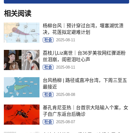
相关阅读
杨柳台风｜预计穿过台湾，堰塞湖忧溃
决，花莲拟定避难计划
社会
2025-08-11
荔枝儿Liz离世｜台36岁美妆网红骤逝粉
丝泪崩，闺密泪吐心声
社会
2025-08-11
台风杨柳 | 路径或直冲台湾，下周三至五
最接近
社会
2025-08-08
基孔肯尼亚热｜台首宗大陆输入个案，女
子自广东返台后确诊
社会
2025-08-07