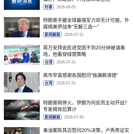
时事
2026-08-05
特朗普手握全球最强军力却无计可施，外
媒揭美伊战争“无解三选一”
新闻解画
2026-07-31
蒋万安拜会民进党团不到20分钟被请离
场，他看穿绿营策略
台湾
2026-07-31
高市早苗感谢各国慰问“独漏赖清德”
台湾
2026-07-31
特朗普刚停火，伊朗为何反而主动开战？
专家揭背后算计
新闻解画
2026-07-30
毒油案陈其迈怒问20%决策，卢秀燕证实