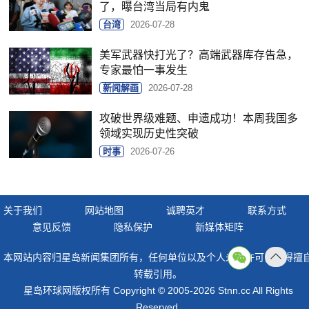
了，曝台湾当局有内鬼
台湾
2026-07-28
美军武器快打光了？高端武器库存告急，
专家最怕一事发生
新闻解画
2026-07-28
攻破世界级难题、申遗成功！本周我国多
领域实现历史性突破
时事
2026-07-26
关于我们
网站地图
诚聘英才
联系方式
意见反馈
隐私保护
新媒体矩阵
本网站内容归星岛新闻集团所有，任何单位以及个人未经许可，不得擅
返回
转载引用。
顶部
星岛环球网版权所有 Copyright © 2005-2026 Stnn.cc All Rights
Reserved.