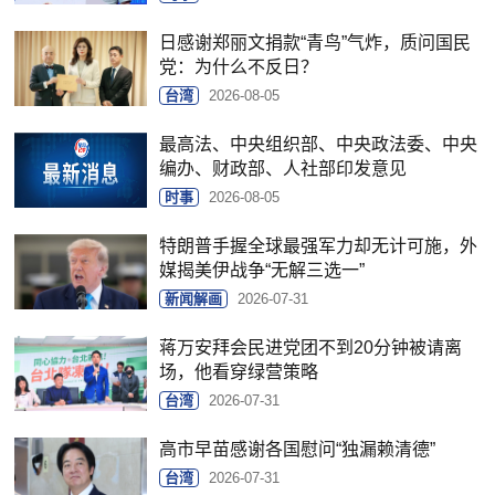
日感谢郑丽文捐款“青鸟”气炸，质问国民
党：为什么不反日？
台湾
2026-08-05
最高法、中央组织部、中央政法委、中央
编办、财政部、人社部印发意见
时事
2026-08-05
特朗普手握全球最强军力却无计可施，外
媒揭美伊战争“无解三选一”
新闻解画
2026-07-31
蒋万安拜会民进党团不到20分钟被请离
场，他看穿绿营策略
台湾
2026-07-31
高市早苗感谢各国慰问“独漏赖清德”
台湾
2026-07-31