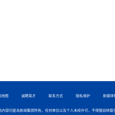
站地图
诚聘英才
联系方式
隐私保护
新媒体
站内容归星岛新闻集团所有，任何单位以及个人未经许可，不得擅自转载