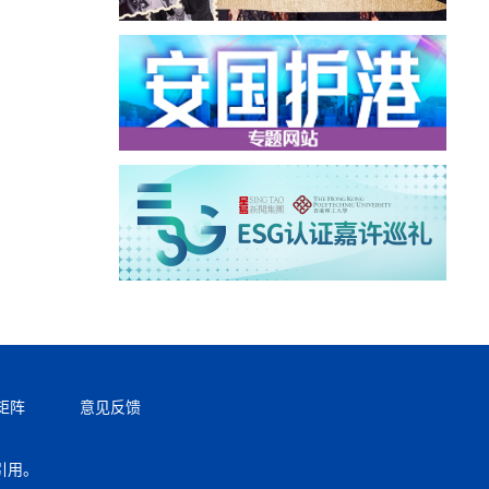
矩阵
意见反馈
引用。
返回顶部