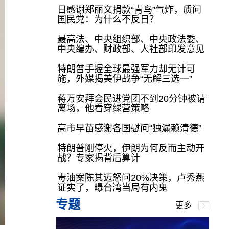
日感谢郑丽文捐款“青鸟”气炸，质问
国民党：为什么不反日？
最高法、中央组织部、中央政法委、
中央编办、财政部、人社部印发意见
特朗普手握全球最强军力却无计可
施，外媒揭美伊战争“无解三选一”
蒋万安拜会民进党团不到20分钟被请
离场，他看穿绿营策略
高市早苗感谢各国慰问“独漏赖清德”
特朗普刚停火，伊朗为何反而主动开
战？专家揭背后算计
毒油案陈其迈怒问20%决策，卢秀燕
证实了，曝台湾当局有内鬼
专题
更多