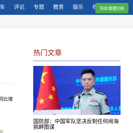
车
评论
专题
教育
娱乐
视频
简体/繁體切換
热门文章
同比增
国防部：中国军队坚决反制任何闹海
挑衅图谋