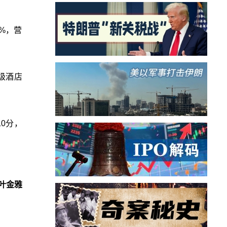
8%，营
星级酒店
10分，
叶金雅