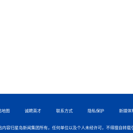
站地图
诚聘英才
联系方式
隐私保护
新媒体
站内容归星岛新闻集团所有，任何单位以及个人未经许可，不得擅自转载