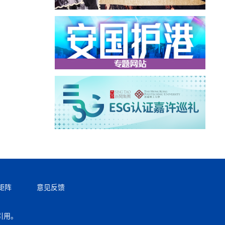
矩阵
意见反馈
引用。
返回顶部