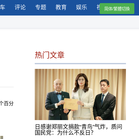
车
评论
专题
教育
娱乐
视频
简体/繁體切換
热门文章
个百分
日感谢郑丽文捐款“青鸟”气炸，质问
国民党：为什么不反日？