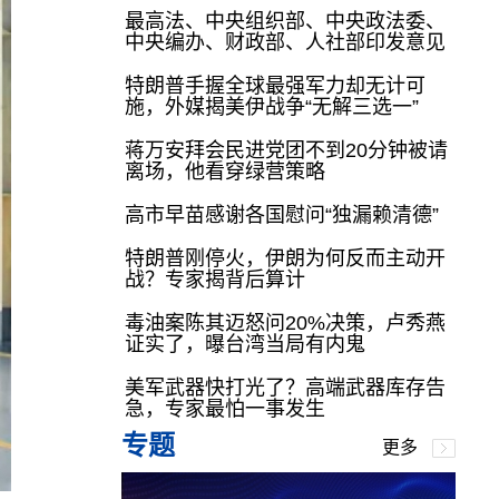
最高法、中央组织部、中央政法委、
中央编办、财政部、人社部印发意见
特朗普手握全球最强军力却无计可
施，外媒揭美伊战争“无解三选一”
蒋万安拜会民进党团不到20分钟被请
离场，他看穿绿营策略
高市早苗感谢各国慰问“独漏赖清德”
特朗普刚停火，伊朗为何反而主动开
战？专家揭背后算计
毒油案陈其迈怒问20%决策，卢秀燕
证实了，曝台湾当局有内鬼
美军武器快打光了？高端武器库存告
急，专家最怕一事发生
专题
更多