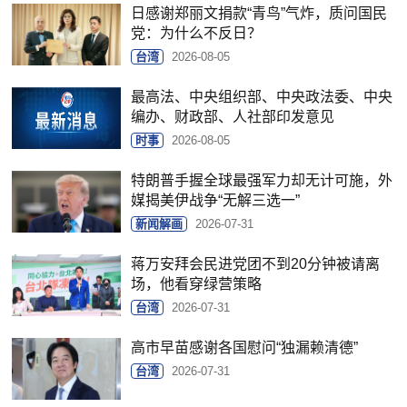
日感谢郑丽文捐款“青鸟”气炸，质问国民
党：为什么不反日？
台湾
2026-08-05
最高法、中央组织部、中央政法委、中央
编办、财政部、人社部印发意见
时事
2026-08-05
特朗普手握全球最强军力却无计可施，外
媒揭美伊战争“无解三选一”
新闻解画
2026-07-31
蒋万安拜会民进党团不到20分钟被请离
场，他看穿绿营策略
台湾
2026-07-31
高市早苗感谢各国慰问“独漏赖清德”
台湾
2026-07-31