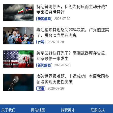
特朗普刚停火，伊朗为何反而主动开战？
专家揭背后算计
新闻解画
2026-07-30
毒油案陈其迈怒问20%决策，卢秀燕证实
了，曝台湾当局有内鬼
台湾
2026-07-28
美军武器快打光了？高端武器库存告急，
专家最怕一事发生
新闻解画
2026-07-28
攻破世界级难题、申遗成功！本周我国多
领域实现历史性突破
时事
2026-07-26
关于我们
网站地图
诚聘英才
联系方式