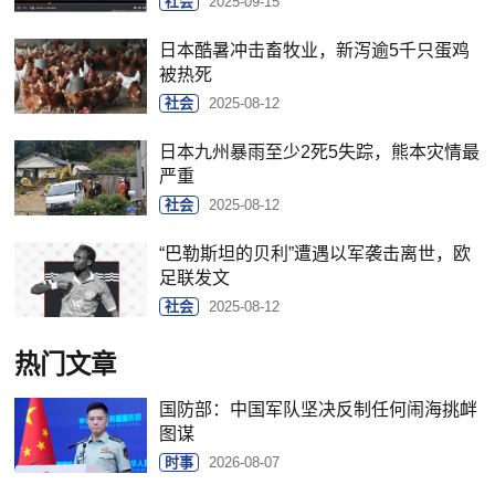
社会
2025-09-15
日本酷暑冲击畜牧业，新泻逾5千只蛋鸡
被热死
社会
2025-08-12
日本九州暴雨至少2死5失踪，熊本灾情最
严重
社会
2025-08-12
“巴勒斯坦的贝利”遭遇以军袭击离世，欧
足联发文
社会
2025-08-12
热门文章
国防部：中国军队坚决反制任何闹海挑衅
图谋
时事
2026-08-07