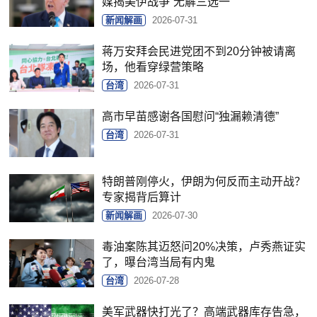
媒揭美伊战争“无解三选一”
新闻解画
2026-07-31
蒋万安拜会民进党团不到20分钟被请离
场，他看穿绿营策略
台湾
2026-07-31
高市早苗感谢各国慰问“独漏赖清德”
台湾
2026-07-31
特朗普刚停火，伊朗为何反而主动开战？
专家揭背后算计
新闻解画
2026-07-30
毒油案陈其迈怒问20%决策，卢秀燕证实
了，曝台湾当局有内鬼
台湾
2026-07-28
美军武器快打光了？高端武器库存告急，