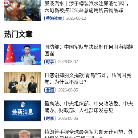
尿液汽水｜涉于樽装汽水注尿液“加料”，
六旬翁被控非法恶意施用残害物品罪
香港社会
2025-08-12
热门文章
国防部：中国军队坚决反制任何闹海挑衅
图谋
时事
2026-08-07
日感谢郑丽文捐款“青鸟”气炸，质问国民
党：为什么不反日？
台湾
2026-08-05
最高法、中央组织部、中央政法委、中央
编办、财政部、人社部印发意见
时事
2026-08-05
特朗普手握全球最强军力却无计可施，外