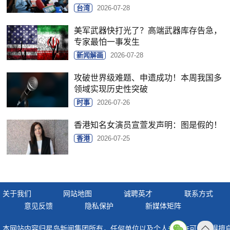
台湾
2026-07-28
美军武器快打光了？高端武器库存告急，
专家最怕一事发生
新闻解画
2026-07-28
攻破世界级难题、申遗成功！本周我国多
领域实现历史性突破
时事
2026-07-26
香港知名女演员宣萱发声明：图是假的！
香港
2026-07-25
关于我们
网站地图
诚聘英才
联系方式
意见反馈
隐私保护
新媒体矩阵
本网站内容归星岛新闻集团所有，任何单位以及个人未经许可，不得擅