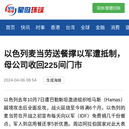
简体/繁體切換
首页
快讯
时事
香港
台湾
全球
金融
消费
以色列麦当劳送餐撑以军遭抵制，
母公司收回225间门市
2024-04-06 08:54
生成海报
以色列去年10月7日遭巴勒斯坦激进组织哈马斯（Hamas）
越境攻击后全面反攻，战火延烧至今将满6个月。以色列的
麦当劳在开战之初宣布每天向以军（IDF）免费捐几千份餐
点，军人到店用餐还享5折优惠。周边阿拉伯国家对此大表