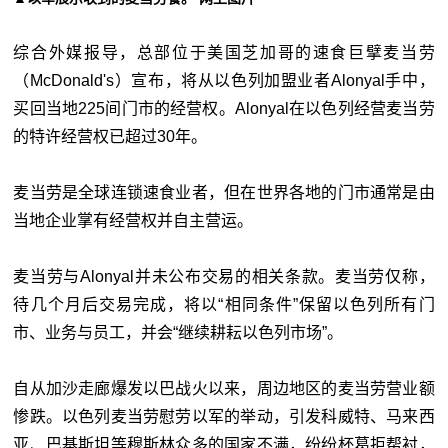
综合外媒报导，总部位于美国芝加哥的速食巨擘麦当劳
（McDonald's）宣布，将从以色列加盟业者Alonyal手中，
买回当地225间门市的经营权。Alonyal在以色列经营麦当劳
的特许经营权已超过30年。
麦当劳是全球连锁速食业者，但在世界各地的门市通常是由
当地企业掌有经营权并自主营运。
麦当劳与Alonyal并未公布交易的相关条款。
麦当劳仅称，
待几个月后交易完成，将以“相同条件”保留以色列所有门
市、业务与员工，并会“继续耕耘以色列市场”。
自从加沙走廊爆发以巴战火以来，周边地区的麦当劳营业额
惨跌。以色列麦当劳慰劳以军的举动，引发科威特、马来西
亚、巴基斯坦等穆斯林众多的国家不满，纷纷杯葛拒帮衬，