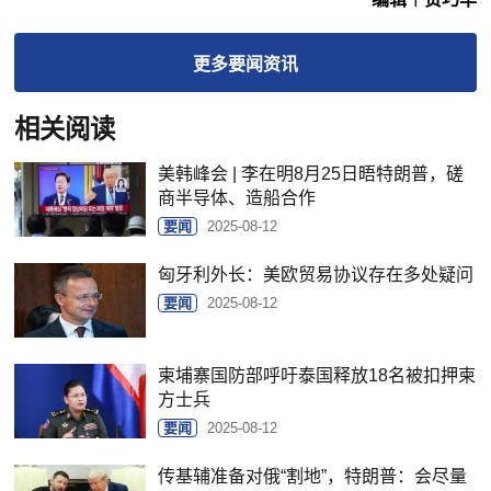
更多
要闻
资讯
相关阅读
美韩峰会 | 李在明8月25日晤特朗普，磋
商半导体、造船合作
要闻
2025-08-12
匈牙利外长：美欧贸易协议存在多处疑问
要闻
2025-08-12
柬埔寨国防部呼吁泰国释放18名被扣押柬
方士兵
要闻
2025-08-12
传基辅准备对俄“割地”，特朗普：会尽量