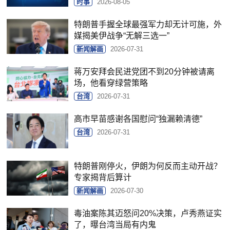
时事
2026-08-05
特朗普手握全球最强军力却无计可施，外
媒揭美伊战争“无解三选一”
新闻解画
2026-07-31
蒋万安拜会民进党团不到20分钟被请离
场，他看穿绿营策略
台湾
2026-07-31
高市早苗感谢各国慰问“独漏赖清德”
台湾
2026-07-31
特朗普刚停火，伊朗为何反而主动开战？
专家揭背后算计
新闻解画
2026-07-30
毒油案陈其迈怒问20%决策，卢秀燕证实
了，曝台湾当局有内鬼