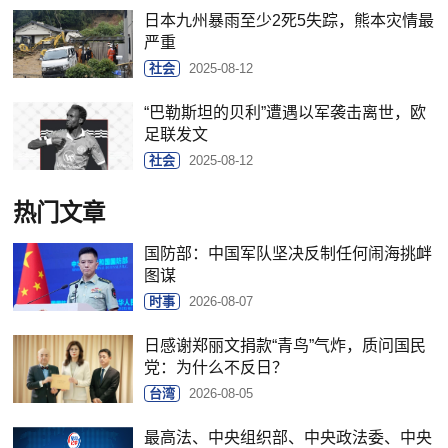
日本九州暴雨至少2死5失踪，熊本灾情最
严重
社会
2025-08-12
“巴勒斯坦的贝利”遭遇以军袭击离世，欧
足联发文
社会
2025-08-12
热门文章
国防部：中国军队坚决反制任何闹海挑衅
图谋
时事
2026-08-07
日感谢郑丽文捐款“青鸟”气炸，质问国民
党：为什么不反日？
台湾
2026-08-05
最高法、中央组织部、中央政法委、中央