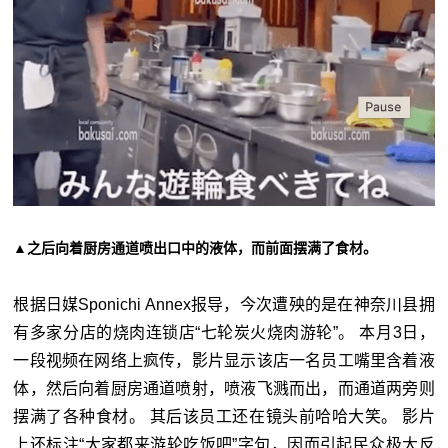
▲之后向着厨房通道喷出口中的液体，而前面摆满了食材。
根据日媒Sponichi Annex报导，今次遭殃的是在神奈川县拥
有多家分店的烧肉连锁店“七轮炭火烧肉游轮”。 本月3日，
一段视频在网络上疯传，影片显示该店一名员工嘴里含着液
体，然后向着厨房通道喷射，喷液飞溅而出，而通道两旁则
摆满了各种食材。 其后该员工还在镜头前哈哈大笑。 影片
上还标注“大家都来游轮吃饭吧”字句，因而引起民众极大反