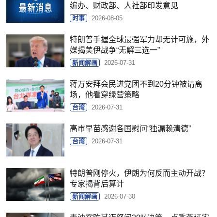
编办、财政部、人社部印发意见
时事
2026-08-05
特朗普手握全球最强军力却无计可施，外
媒揭美伊战争“无解三选一”
新闻解画
2026-07-31
蒋万安拜会民进党团不到20分钟被请离
场，他看穿绿营策略
台湾
2026-07-31
高市早苗感谢各国慰问“独漏赖清德”
台湾
2026-07-31
特朗普刚停火，伊朗为何反而主动开战？
专家揭背后算计
新闻解画
2026-07-30