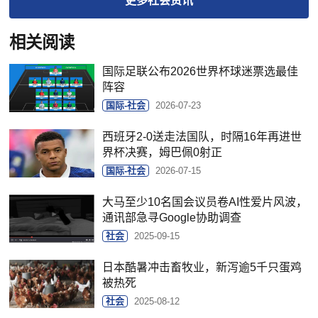
更多
社会
资讯
相关阅读
国际足联公布2026世界杯球迷票选最佳
阵容
国际-社会
2026-07-23
西班牙2-0送走法国队，时隔16年再进世
界杯决赛，姆巴佩0射正
国际-社会
2026-07-15
大马至少10名国会议员卷AI性爱片风波，
通讯部急寻Google协助调查
社会
2025-09-15
日本酷暑冲击畜牧业，新泻逾5千只蛋鸡
被热死
社会
2025-08-12