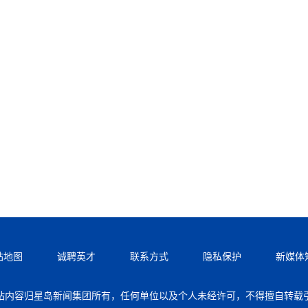
站地图
诚聘英才
联系方式
隐私保护
新媒体
站内容归星岛新闻集团所有，任何单位以及个人未经许可，不得擅自转载