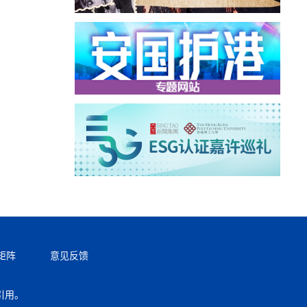
矩阵
意见反馈
引用。
返回顶部