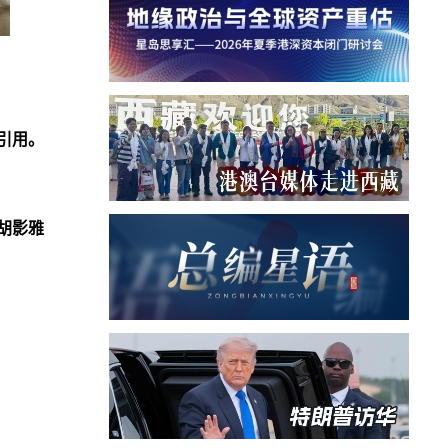
引用。
胡影雅