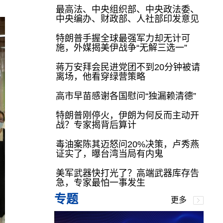
最高法、中央组织部、中央政法委、
中央编办、财政部、人社部印发意见
特朗普手握全球最强军力却无计可
施，外媒揭美伊战争“无解三选一”
蒋万安拜会民进党团不到20分钟被请
离场，他看穿绿营策略
高市早苗感谢各国慰问“独漏赖清德”
特朗普刚停火，伊朗为何反而主动开
战？专家揭背后算计
毒油案陈其迈怒问20%决策，卢秀燕
证实了，曝台湾当局有内鬼
美军武器快打光了？高端武器库存告
急，专家最怕一事发生
专题
更多