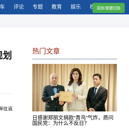
车
评论
专题
教育
娱乐
视频
简体/繁體切換
热门文章
规划
岸往返
日感谢郑丽文捐款“青鸟”气炸，质问
国民党：为什么不反日？