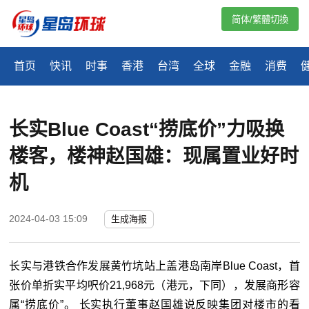
简体/繁體切換
首页
快讯
时事
香港
台湾
全球
金融
消费
长实Blue Coast“捞底价”力吸换
楼客，楼神赵国雄：现属置业好时
机
2024-04-03 15:09
生成海报
长实与港铁合作发展黄竹坑站上盖港岛南岸Blue Coast，首
张价单折实平均呎价21,968元（港元，下同），发展商形容
属“捞底价”。 长实执行董事赵国雄说反映集团对楼市的看