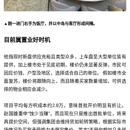
▲刚一进门右手为饭厅，并以中岛与客厅形成间隔。
目前属置业好时机
他指现时新盘供应充裕且类型众多，上车盘至大型单位皆有
提供，加上楼市处于见底初期，楼价仍未显著反弹，市民可
因应价钱、户型及地区，选择适合自己的单位。 假如楼市全
面复苏，楼价将跟随向上，而且随着买家数量增加，可供选
择的物业相应会减少。
项目平均每方呎成本约2.8万，意味首批开价明显有折让。
赵国雄重申“蚀少当赚”，而且现在只是推出首批单位，将来
具提价空间，但强调集团会维持货如轮转策略，根据实际市
场情况及买家承受能力去厘定售价，笑言“不是你想加几多就