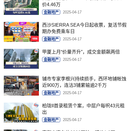
价4.46万
金融地产
2025-04-17
西沙SIERRA SEA今日起收票，复活节假
期办免费乘车日
金融地产
2025-04-17
甲厦上月“价量齐升”，成交金额飙两倍
金融地产
2025-04-17
铺市专家李根兴持续损手，西环地铺帐蚀
近900万，连沽3铺累输逾2千万
金融地产
2025-04-17
柏珑II首录租赁个案，中层户每呎43元租
出
金融地产
2025-04-17