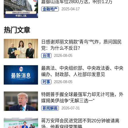
嘉御山连车位2800万沽，呎价1.2万
金融地产
2025-04-17
热门文章
日感谢郑丽文捐款“青鸟”气炸，质问国民
党：为什么不反日？
台湾
2026-08-05
最高法、中央组织部、中央政法委、中央
编办、财政部、人社部印发意见
时事
2026-08-05
特朗普手握全球最强军力却无计可施，外
媒揭美伊战争“无解三选一”
新闻解画
2026-07-31
蒋万安拜会民进党团不到20分钟被请离
场，他看穿绿营策略