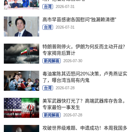
台湾
2026-07-31
高市早苗感谢各国慰问“独漏赖清德”
台湾
2026-07-31
特朗普刚停火，伊朗为何反而主动开战？
专家揭背后算计
新闻解画
2026-07-30
毒油案陈其迈怒问20%决策，卢秀燕证实
了，曝台湾当局有内鬼
台湾
2026-07-28
美军武器快打光了？高端武器库存告急，
专家最怕一事发生
新闻解画
2026-07-28
攻破世界级难题、申遗成功！本周我国多