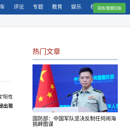
车
评论
专题
教育
娱乐
视频
简体/繁體切換
热门文章
”阳性
经出现
国防部：中国军队坚决反制任何闹海
挑衅图谋