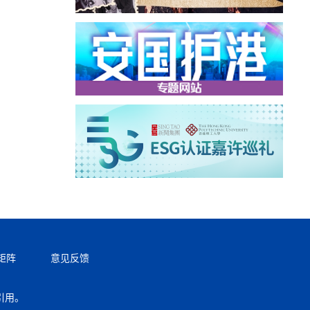
矩阵
意见反馈
引用。
返回顶部