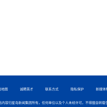
站地图
诚聘英才
联系方式
隐私保护
新媒体
站内容归星岛新闻集团所有，任何单位以及个人未经许可，不得擅自转载