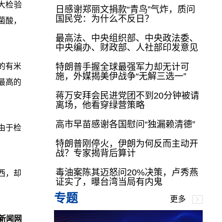
大检验
日感谢郑丽文捐款“青鸟”气炸，质问
国民党：为什么不反日？
菌酸，
最高法、中央组织部、中央政法委、
中央编办、财政部、人社部印发意见
的有米
特朗普手握全球最强军力却无计可
施，外媒揭美伊战争“无解三选一”
最高的
蒋万安拜会民进党团不到20分钟被请
离场，他看穿绿营策略
高市早苗感谢各国慰问“独漏赖清德”
由于检
特朗普刚停火，伊朗为何反而主动开
战？专家揭背后算计
毒油案陈其迈怒问20%决策，卢秀燕
西，却
证实了，曝台湾当局有内鬼
专题
更多
新闻网