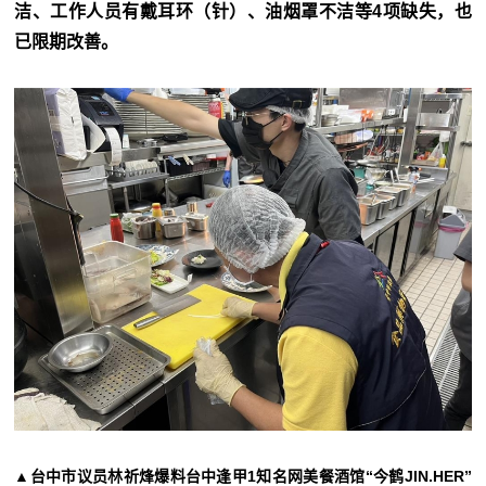
洁、工作人员有戴耳环（针）、油烟罩不洁等4项缺失，也
已限期改善。
▲台中市议员林祈烽爆料台中逢甲1知名网美餐酒馆“今鹤JIN.HER”