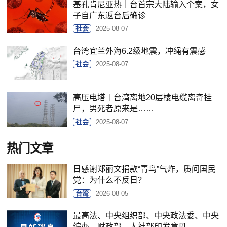
基孔肯尼亚热｜台首宗大陆输入个案，女
子自广东返台后确诊
社会
2025-08-07
台湾宜兰外海6.2级地震，冲绳有震感
社会
2025-08-07
高压电塔︱台湾离地20层楼电缆离奇挂
尸，男死者原来是……
社会
2025-08-07
热门文章
日感谢郑丽文捐款“青鸟”气炸，质问国民
党：为什么不反日？
台湾
2026-08-05
最高法、中央组织部、中央政法委、中央
编办、财政部、人社部印发意见