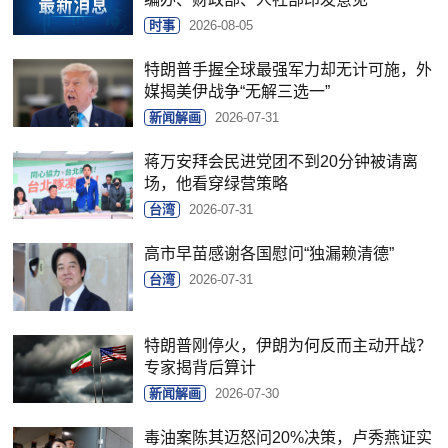
时事
2026-08-05
特朗普手握全球最强军力却无计可施，外
媒揭美伊战争“无解三选一”
新闻解画
2026-07-31
蒋万安拜会民进党团不到20分钟被请离
场，他看穿绿营策略
台湾
2026-07-31
高市早苗感谢各国慰问“独漏赖清德”
台湾
2026-07-31
特朗普刚停火，伊朗为何反而主动开战？
专家揭背后算计
新闻解画
2026-07-30
毒油案陈其迈怒问20%决策，卢秀燕证实