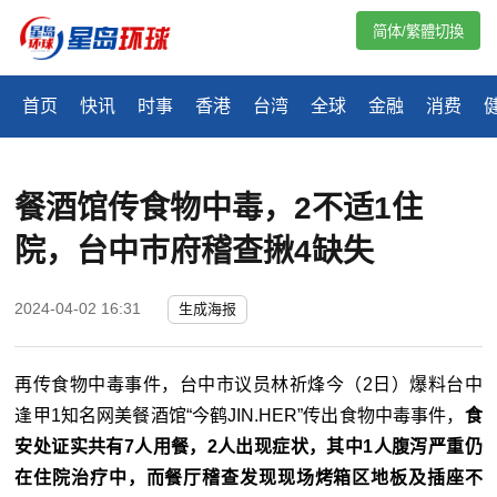
简体/繁體切換
首页
快讯
时事
香港
台湾
全球
金融
消费
餐酒馆传食物中毒，2不适1住
院，台中巿府稽查揪4缺失
2024-04-02 16:31
生成海报
再传食物中毒事件，台中市议员林祈烽今（2日）爆料台中
逢甲1知名网美餐酒馆“今鹤JIN.HER”传出食物中毒事件，
食
安处证实共有7人用餐，2人出现症状，其中1人腹泻严重仍
在住院治疗中，而餐厅稽查发现现场烤箱区地板及插座不