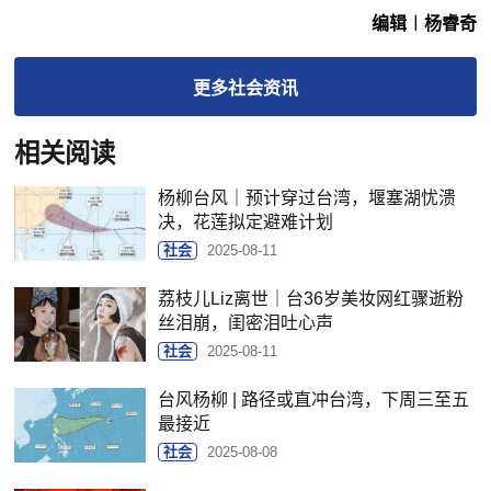
编辑︱杨睿奇
更多
社会
资讯
相关阅读
杨柳台风｜预计穿过台湾，堰塞湖忧溃
决，花莲拟定避难计划
社会
2025-08-11
荔枝儿Liz离世｜台36岁美妆网红骤逝粉
丝泪崩，闺密泪吐心声
社会
2025-08-11
台风杨柳 | 路径或直冲台湾，下周三至五
最接近
社会
2025-08-08