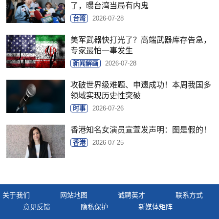
了，曝台湾当局有内鬼
台湾
2026-07-28
美军武器快打光了？高端武器库存告急，
专家最怕一事发生
新闻解画
2026-07-28
攻破世界级难题、申遗成功！本周我国多
领域实现历史性突破
时事
2026-07-26
香港知名女演员宣萱发声明：图是假的！
香港
2026-07-25
关于我们
网站地图
诚聘英才
联系方式
意见反馈
隐私保护
新媒体矩阵