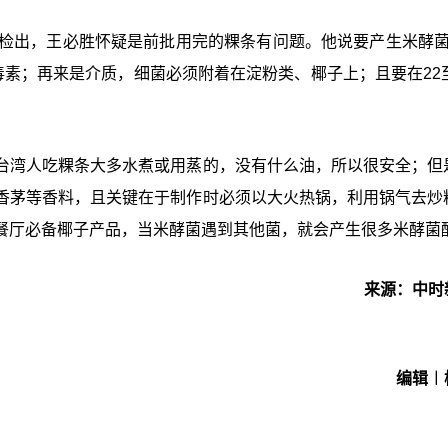
未检出，王必胜怀疑是前批用完的粿条有问题。他说要产生米酵菌
毒素；再来是介质，细菌必须附着在淀粉类、椰子上；且要在22至
台湾人吃粿条大多水煮或用蒸的，没有什么油，所以很安全；但
香茅等香料，且关键在于制作时必须以大火热锅，利用锅气去炒
餐厅必备椰子产品，当米酵菌遇到其他菌，就会产生很多米酵菌
来源：中时
编辑︱