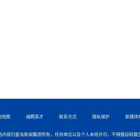
站地图
诚聘英才
联系方式
隐私保护
新媒体
站内容归星岛新闻集团所有，任何单位以及个人未经许可，不得擅自转载