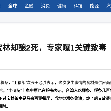
湾
全球
金融
消费
健康
科技
能源
汽
林却酿2死，专家曝1关键致毒
粿条，“卫福部”次长王必胜表示，这次发生事情的食材是供应商
。“中研院”
士牟中原也在脸书表示，台湾人吃粿条、粄条几百
不过宝林茶室是马来西亚餐厅，当地炒粿条偏油，炒了后又放很
菌酸。