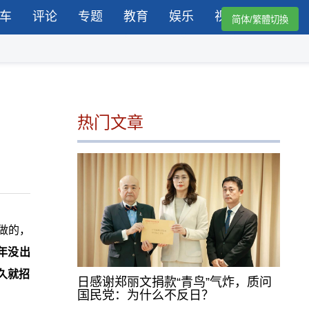
车
评论
专题
教育
娱乐
视频
简体/繁體切換
热门文章
做的，
年没出
久就招
日感谢郑丽文捐款“青鸟”气炸，质问
国民党：为什么不反日？