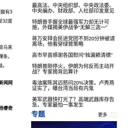
最高法、中央组织部、中央政法委、
中央编办、财政部、人社部印发意见
酸有3
32度
特朗普手握全球最强军力却无计可
施，外媒揭美伊战争“无解三选一”
蒋万安拜会民进党团不到20分钟被请
离场，他看穿绿营策略
是马来
高市早苗感谢各国慰问“独漏赖清德”
粿条，
酸。
特朗普刚停火，伊朗为何反而主动开
战？专家揭背后算计
毒油案陈其迈怒问20%决策，卢秀燕
新闻网
证实了，曝台湾当局有内鬼
美军武器快打光了？高端武器库存告
急，专家最怕一事发生
杨睿奇
专题
更多