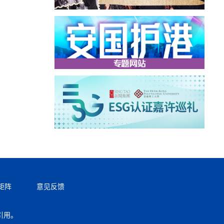
矩阵
意见反馈
引用。
返回顶部