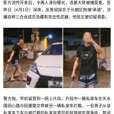
影片流传开来后，令两人身份曝光，连累大佬被捕受查。至
昨日（4月1日）深夜，反黑组探员于元朗区拘捕“承骏”，涉
嫌自称三合会成员及藏有攻击性武器，他现正被扣留调查。
警方指，早前留意到一网上片段，片段中一辆私家车在天水
围田心路与田厦路交界被另一辆私家车拦截，一名男子从该
私家车下车与被拦截的私家车男司机就驾驶态度争执，其间