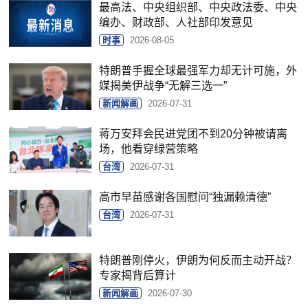
最高法、中央组织部、中央政法委、中央
编办、财政部、人社部印发意见
时事
2026-08-05
特朗普手握全球最强军力却无计可施，外
媒揭美伊战争“无解三选一”
新闻解画
2026-07-31
蒋万安拜会民进党团不到20分钟被请离
场，他看穿绿营策略
台湾
2026-07-31
高市早苗感谢各国慰问“独漏赖清德”
台湾
2026-07-31
特朗普刚停火，伊朗为何反而主动开战？
专家揭背后算计
新闻解画
2026-07-30