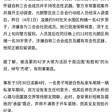
怀疑自称三合会成员并手持攻击性武器。警方非常重视案件
并展开主动调查，元朗警区反三合会行动组人员经深入调查
后，昨日（4月1日）凌晨约5时在天水围区拘捕一名42岁男
子，涉嫌身为三合会社团成员。他已获准保释候查，须于五
月上旬向警方报到。人员其后在同日晚上约11时在元朗区拘
捕一名38岁男子，涉嫌自称三合会成员及藏有攻击性武器，
他现正被扣留调查。
据了解，被连累的42岁大佬为活跃于南边围“和胜和”的头
目，绰号“杰佬”，有刑事案底。
事发于3月30日凌晨4时，一名男子驾驶白色私家车尾随一辆
私家车期间，双方没有发生任何意外，他其后停在洪水桥田
心路与田厦路交界等待朋友閒聊，此时，身穿黑衫短裤及踢
拖的“承骏”靠近，声称不满男子开车紧随，而其女友则拍片
纪录。