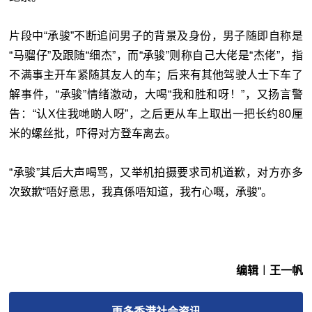
片段中“承骏”不断追问男子的背景及身份，男子随即自称是
“马骝仔”及跟随“细杰”，而“承骏”则称自己大佬是“杰佬”，指
不满事主开车紧随其友人的车；后来有其他驾驶人士下车了
解事件，“承骏”情绪激动，大喝“我和胜和呀！”，又扬言警
告：“认X住我哋啲人呀”，之后更从车上取出一把长约80厘
米的螺丝批，吓得对方登车离去。
“承骏”其后大声喝骂，又举机拍摄要求司机道歉，对方亦多
次致歉“唔好意思，我真係唔知道，我冇心嘅，承骏”。
编辑︱王一帆
更多
香港社会
资讯