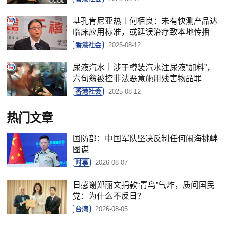
基孔肯尼亚热︱何栢良：未有快测产品达
临床应用标准，或延误治疗致本地传播
香港社会
2025-08-12
尿液汽水｜涉于樽装汽水注尿液“加料”，
六旬翁被控非法恶意施用残害物品罪
香港社会
2025-08-12
热门文章
国防部：中国军队坚决反制任何闹海挑衅
图谋
时事
2026-08-07
日感谢郑丽文捐款“青鸟”气炸，质问国民
党：为什么不反日？
台湾
2026-08-05