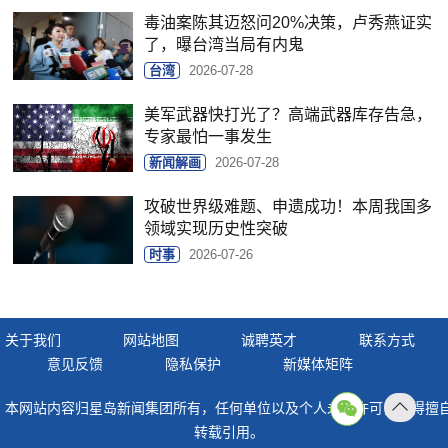
毒油案陈其迈怒问20%决策，卢秀燕证实
了，曝台湾当局有内鬼
台湾
2026-07-28
美军武器快打光了？高端武器库存告急，
专家最怕一事发生
新闻解画
2026-07-28
攻破世界级难题、申遗成功！本周我国多
领域实现历史性突破
时事
2026-07-26
关于我们
网站地图
诚聘英才
联系方式
意见反馈
隐私保护
新媒体矩阵
本网站内容归星岛新闻集团所有，任何单位以及个人未经许可，不得擅
返回
转载引用。