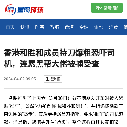
简体/繁體切換
首页
快讯
时事
香港
台湾
全球
金融
消费
香港和胜和成员持刀爆粗恐吓司
机，连累黑帮大佬被捕受查
2024-04-02 09:05
生成海报
一名踢拖男子上周六（3月30日）疑不满朋友开车时被人紧
贴“推车”，公然“挞朵”自称“我和胜和呀！”，并指追随活跃于
南边围的“杰佬”，其后更持螺丝刀指吓，要求“推车”的司机道
歉。消息指，踢拖男外号“承骏”，整个过程由其女友拍摄，