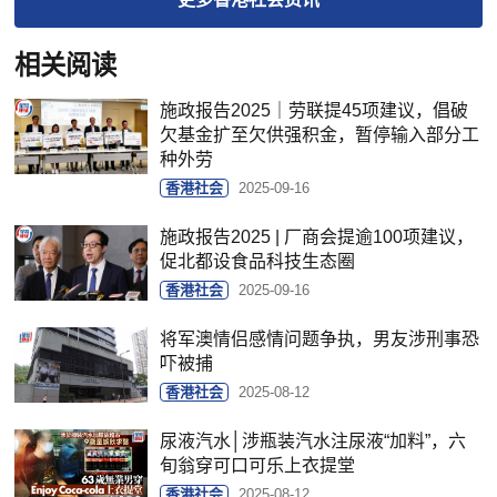
相关阅读
施政报告2025｜劳联提45项建议，倡破
欠基金扩至欠供强积金，暂停输入部分工
种外劳
香港社会
2025-09-16
施政报告2025 | 厂商会提逾100项建议，
促北都设食品科技生态圈
香港社会
2025-09-16
将军澳情侣感情问题争执，男友涉刑事恐
吓被捕
香港社会
2025-08-12
尿液汽水│涉瓶装汽水注尿液“加料”，六
旬翁穿可口可乐上衣提堂
香港社会
2025-08-12