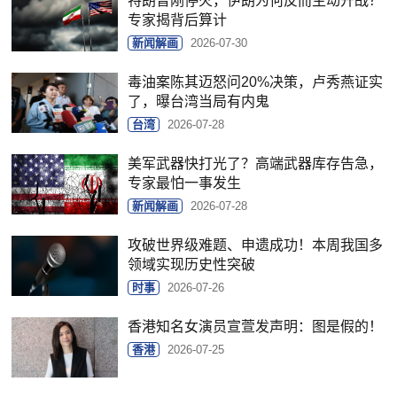
特朗普刚停火，伊朗为何反而主动开战？
专家揭背后算计
新闻解画
2026-07-30
毒油案陈其迈怒问20%决策，卢秀燕证实
了，曝台湾当局有内鬼
台湾
2026-07-28
美军武器快打光了？高端武器库存告急，
专家最怕一事发生
新闻解画
2026-07-28
攻破世界级难题、申遗成功！本周我国多
领域实现历史性突破
时事
2026-07-26
香港知名女演员宣萱发声明：图是假的！
香港
2026-07-25