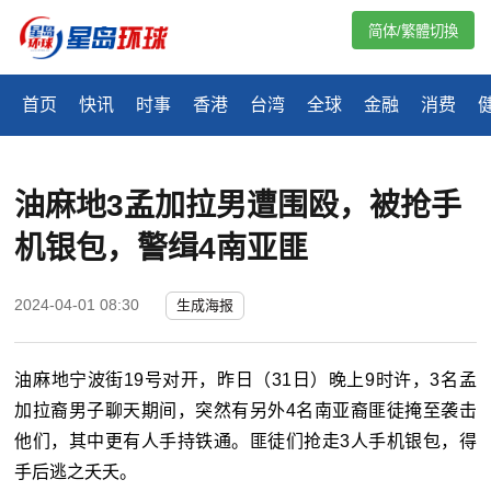
简体/繁體切換
首页
快讯
时事
香港
台湾
全球
金融
消费
油麻地3孟加拉男遭围殴，被抢手
机银包，警缉4南亚匪
2024-04-01 08:30
生成海报
油麻地宁波街19号对开，昨日（31日）晚上9时许，3名孟
加拉裔男子聊天期间，突然有另外4名南亚裔匪徒掩至袭击
他们，其中更有人手持铁通。匪徒们抢走3人手机银包，得
手后逃之夭夭。