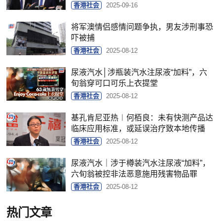
香港社会
2025-09-16
将军澳情侣感情问题争执，男友涉刑事恐
吓被捕
香港社会
2025-08-12
尿液汽水│涉瓶装汽水注尿液“加料”，六
旬翁穿可口可乐上衣提堂
香港社会
2025-08-12
基孔肯尼亚热︱何栢良：未有快测产品达
临床应用标准，或延误治疗致本地传播
香港社会
2025-08-12
尿液汽水｜涉于樽装汽水注尿液“加料”，
六旬翁被控非法恶意施用残害物品罪
香港社会
2025-08-12
热门文章