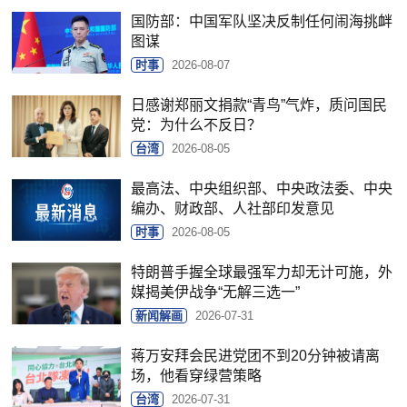
国防部：中国军队坚决反制任何闹海挑衅
图谋
时事
2026-08-07
日感谢郑丽文捐款“青鸟”气炸，质问国民
党：为什么不反日？
台湾
2026-08-05
最高法、中央组织部、中央政法委、中央
编办、财政部、人社部印发意见
时事
2026-08-05
特朗普手握全球最强军力却无计可施，外
媒揭美伊战争“无解三选一”
新闻解画
2026-07-31
蒋万安拜会民进党团不到20分钟被请离
场，他看穿绿营策略
台湾
2026-07-31