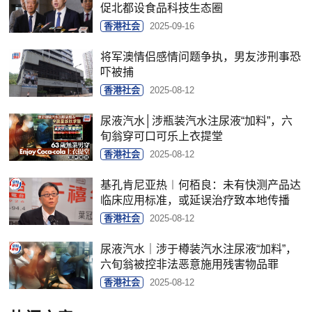
促北都设食品科技生态圈
香港社会
2025-09-16
将军澳情侣感情问题争执，男友涉刑事恐
吓被捕
香港社会
2025-08-12
尿液汽水│涉瓶装汽水注尿液“加料”，六
旬翁穿可口可乐上衣提堂
香港社会
2025-08-12
基孔肯尼亚热︱何栢良：未有快测产品达
临床应用标准，或延误治疗致本地传播
香港社会
2025-08-12
尿液汽水｜涉于樽装汽水注尿液“加料”，
六旬翁被控非法恶意施用残害物品罪
香港社会
2025-08-12