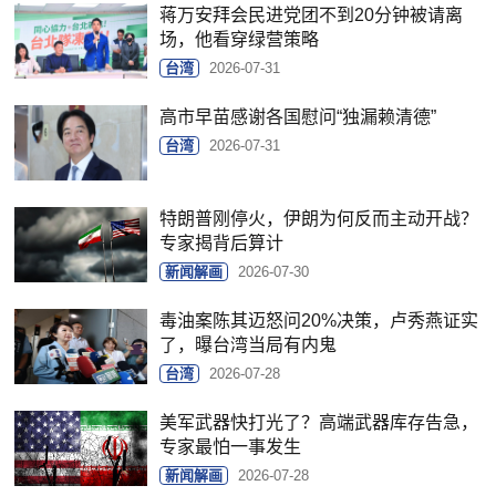
蒋万安拜会民进党团不到20分钟被请离
场，他看穿绿营策略
台湾
2026-07-31
高市早苗感谢各国慰问“独漏赖清德”
台湾
2026-07-31
特朗普刚停火，伊朗为何反而主动开战？
专家揭背后算计
新闻解画
2026-07-30
毒油案陈其迈怒问20%决策，卢秀燕证实
了，曝台湾当局有内鬼
台湾
2026-07-28
美军武器快打光了？高端武器库存告急，
专家最怕一事发生
新闻解画
2026-07-28