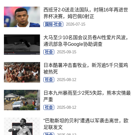
西班牙2-0送走法国队，时隔16年再进世
界杯决赛，姆巴佩0射正
国际-社会
2026-07-15
大马至少10名国会议员卷AI性爱片风波，
通讯部急寻Google协助调查
社会
2025-09-15
日本酷暑冲击畜牧业，新泻逾5千只蛋鸡
被热死
社会
2025-08-12
日本九州暴雨至少2死5失踪，熊本灾情最
严重
社会
2025-08-12
“巴勒斯坦的贝利”遭遇以军袭击离世，欧
足联发文