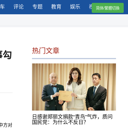
车
评论
专题
教育
娱乐
视频
简体/繁體切換
热门文章
事勾
日感谢郑丽文捐款“青鸟”气炸，质问
国民党：为什么不反日？
中方对