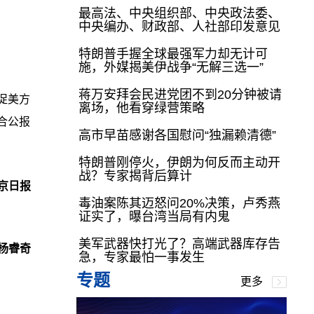
最高法、中央组织部、中央政法委、
中央编办、财政部、人社部印发意见
特朗普手握全球最强军力却无计可
施，外媒揭美伊战争“无解三选一”
蒋万安拜会民进党团不到20分钟被请
促美方
离场，他看穿绿营策略
合公报
高市早苗感谢各国慰问“独漏赖清德”
特朗普刚停火，伊朗为何反而主动开
战？专家揭背后算计
京日报
毒油案陈其迈怒问20%决策，卢秀燕
证实了，曝台湾当局有内鬼
美军武器快打光了？高端武器库存告
杨睿奇
急，专家最怕一事发生
专题
更多