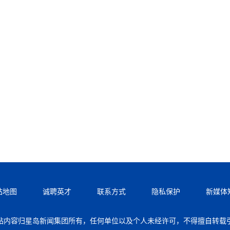
站地图
诚聘英才
联系方式
隐私保护
新媒体
站内容归星岛新闻集团所有，任何单位以及个人未经许可，不得擅自转载