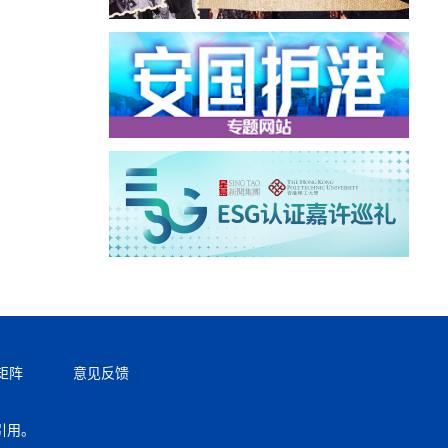
矩阵
意见反馈
引用。
返回顶部