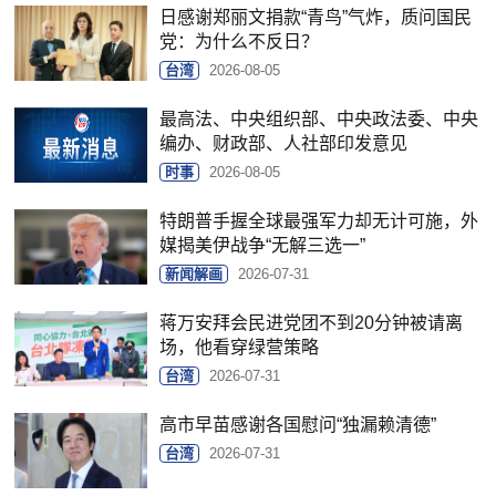
日感谢郑丽文捐款“青鸟”气炸，质问国民
党：为什么不反日？
台湾
2026-08-05
最高法、中央组织部、中央政法委、中央
编办、财政部、人社部印发意见
时事
2026-08-05
特朗普手握全球最强军力却无计可施，外
媒揭美伊战争“无解三选一”
新闻解画
2026-07-31
蒋万安拜会民进党团不到20分钟被请离
场，他看穿绿营策略
台湾
2026-07-31
高市早苗感谢各国慰问“独漏赖清德”
台湾
2026-07-31