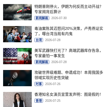
特朗普刚停火，伊朗为何反而主动开战？
专家揭背后算计
新闻解画
2026-07-30
毒油案陈其迈怒问20%决策，卢秀燕证实
了，曝台湾当局有内鬼
台湾
2026-07-28
美军武器快打光了？高端武器库存告急，
专家最怕一事发生
新闻解画
2026-07-28
攻破世界级难题、申遗成功！本周我国多
领域实现历史性突破
时事
2026-07-26
香港知名女演员宣萱发声明：图是假的！
香港
2026-07-25