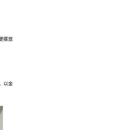
便摆放
，以金