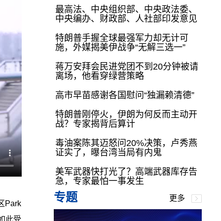
最高法、中央组织部、中央政法委、
中央编办、财政部、人社部印发意见
特朗普手握全球最强军力却无计可
施，外媒揭美伊战争“无解三选一”
蒋万安拜会民进党团不到20分钟被请
离场，他看穿绿营策略
高市早苗感谢各国慰问“独漏赖清德”
特朗普刚停火，伊朗为何反而主动开
战？专家揭背后算计
毒油案陈其迈怒问20%决策，卢秀燕
证实了，曝台湾当局有内鬼
美军武器快打光了？高端武器库存告
急，专家最怕一事发生
专题
更多
ark
如此受