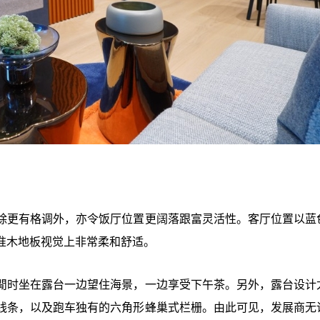
除更有格调外，亦令饭厅位置更阔落跟富灵活性。客厅位置以蓝
准木地板视觉上非常柔和舒适。
閒时坐在露台一边望住海景，一边享受下午茶。另外，露台设计
线条，以及跑车独有的六角形蜂巢式栏栅。由此可见，发展商无