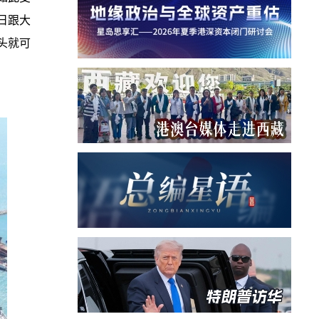
日跟大
头就可