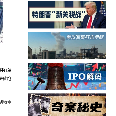
楼H单
进驻跑
储物室