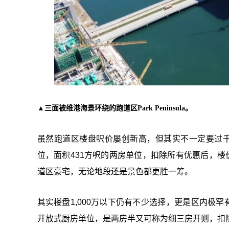
▲三面被维港海景环绕的跑道区Park Peninsula。
虽然跑道区楼盘呎价屡创新高，但其实不一定要过千
位，面积431方呎的两房单位，扣除所有优惠后，楼
道区豪宅，无论地段还是景色都更胜一筹。
其实楼盘1,000万以下仍有不少选择，更是区内极罕
开放式厨房单位，是两房半又可称为细三房开则，扣除