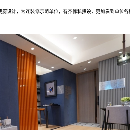
间隔梗厨设计，为连装修示范单位，有齐傢私摆设，更加看到单位各