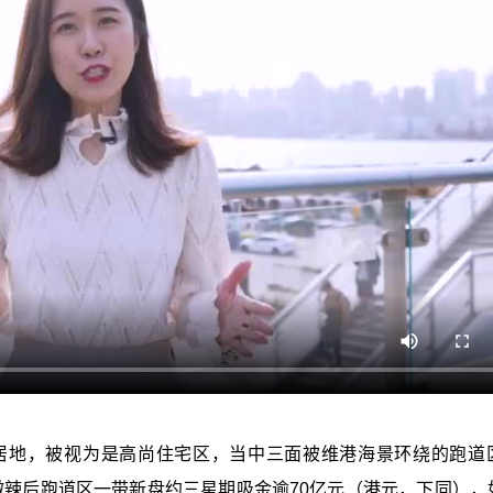
地，被视为是高尚住宅区，当中三面被维港海景环绕的跑道区P
计，撤辣后跑道区一带新盘约三星期吸金逾70亿元（港元，下同），