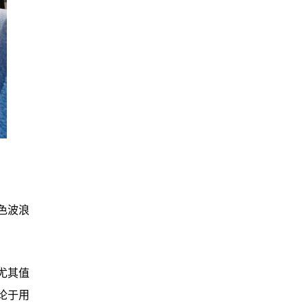
色波浪
尤其值
论于用