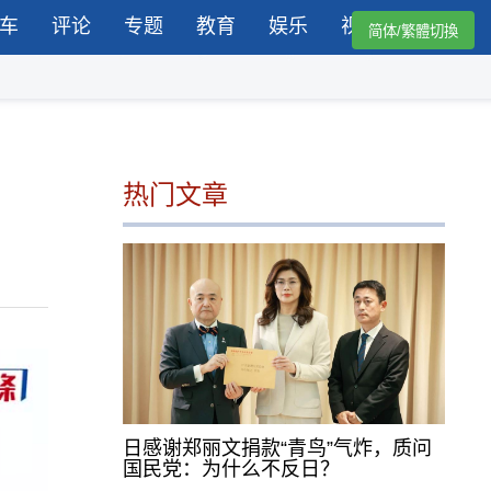
车
评论
专题
教育
娱乐
视频
简体/繁體切換
热门文章
日感谢郑丽文捐款“青鸟”气炸，质问
国民党：为什么不反日？