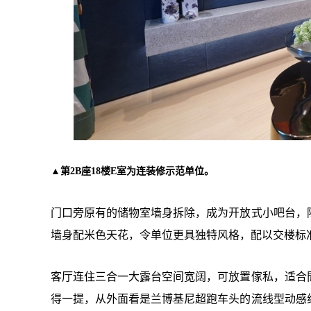
▲第2B座18楼E室为连装修示范单位。
门口旁原有的储物室墙身拆除，成为开放式小吧台，
墙身配米色天花，令单位更具独特风格，配以交楼标
客厅连住三合一大露台空间宽阔，可放置傢私，适合
得一提，从外面看是兰博基尼超跑车头的流线型动感