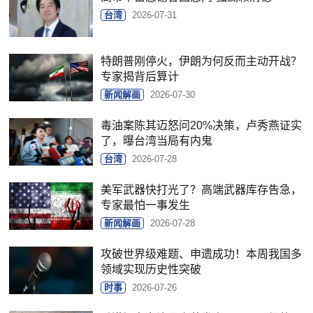
台湾
2026-07-31
特朗普刚停火，伊朗为何反而主动开战？
专家揭背后算计
新闻解画
2026-07-30
毒油案陈其迈怒问20%决策，卢秀燕证实
了，曝台湾当局有内鬼
台湾
2026-07-28
美军武器快打光了？高端武器库存告急，
专家最怕一事发生
新闻解画
2026-07-28
攻破世界级难题、申遗成功！本周我国多
领域实现历史性突破
时事
2026-07-26