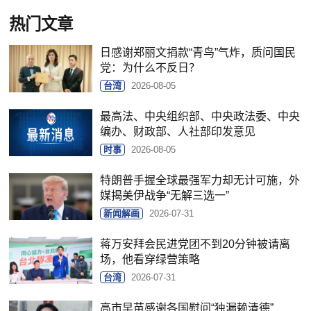
热门文章
日感谢郑丽文捐款“青鸟”气炸，质问国民
党：为什么不反日？
台湾
2026-08-05
最高法、中央组织部、中央政法委、中央
编办、财政部、人社部印发意见
时事
2026-08-05
特朗普手握全球最强军力却无计可施，外
媒揭美伊战争“无解三选一”
新闻解画
2026-07-31
蒋万安拜会民进党团不到20分钟被请离
场，他看穿绿营策略
台湾
2026-07-31
高市早苗感谢各国慰问“独漏赖清德”