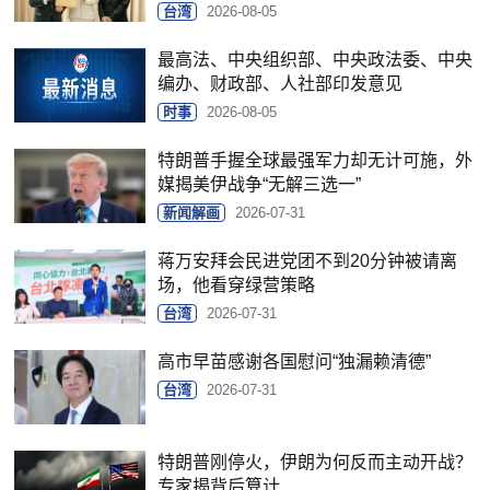
台湾
2026-08-05
最高法、中央组织部、中央政法委、中央
编办、财政部、人社部印发意见
时事
2026-08-05
特朗普手握全球最强军力却无计可施，外
媒揭美伊战争“无解三选一”
新闻解画
2026-07-31
蒋万安拜会民进党团不到20分钟被请离
场，他看穿绿营策略
台湾
2026-07-31
高市早苗感谢各国慰问“独漏赖清德”
台湾
2026-07-31
特朗普刚停火，伊朗为何反而主动开战？
专家揭背后算计