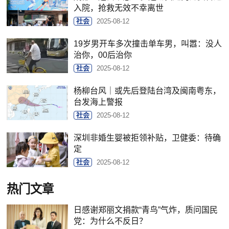
入院，抢救无效不幸离世
社会
2025-08-12
19岁男开车多次撞击单车男，叫嚣：没人
治你，00后治你
社会
2025-08-12
杨柳台风｜或先后登陆台湾及闽南粤东，
台发海上警报
社会
2025-08-12
深圳非婚生婴被拒领补贴，卫健委：待确
定
社会
2025-08-12
热门文章
日感谢郑丽文捐款“青鸟”气炸，质问国民
党：为什么不反日？