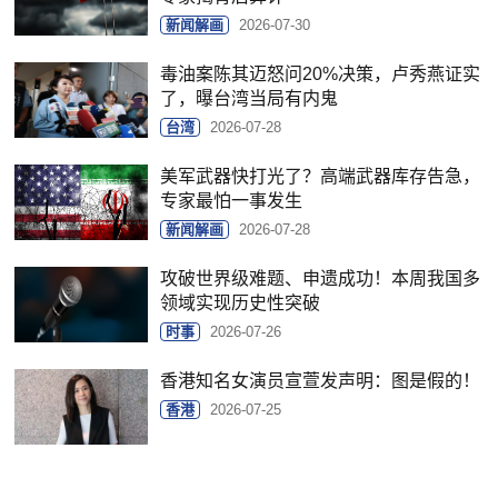
新闻解画
2026-07-30
毒油案陈其迈怒问20%决策，卢秀燕证实
了，曝台湾当局有内鬼
台湾
2026-07-28
美军武器快打光了？高端武器库存告急，
专家最怕一事发生
新闻解画
2026-07-28
攻破世界级难题、申遗成功！本周我国多
领域实现历史性突破
时事
2026-07-26
香港知名女演员宣萱发声明：图是假的！
香港
2026-07-25