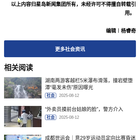
以上内容归星岛新闻集团所有，未经许可不得擅自转载引
用。
编辑︱杨睿奇
更多
社会
资讯
相关阅读
湖南两游客越栏5米瀑布滑落，撞岩壁堕
潭“毫发未伤”原因曝光
社会
2025-08-12
“外卖员摸前台姑娘的脸”，警方介入
社会
2025-08-12
成都世运会｜意29岁运动员定向比赛昏迷