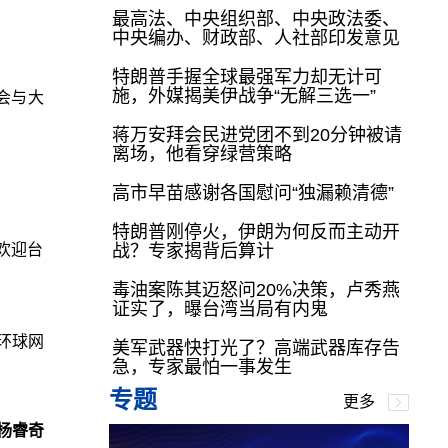
最高法、中央组织部、中央政法委、
中央编办、财政部、人社部印发意见
特朗普手握全球最强军力却无计可
施，外媒揭美伊战争“无解三选一”
会与大
蒋万安拜会民进党团不到20分钟被请
离场，他看穿绿营策略
高市早苗感谢各国慰问“独漏赖清德”
特朗普刚停火，伊朗为何反而主动开
欢迎台
战？专家揭背后算计
毒油案陈其迈怒问20%决策，卢秀燕
证实了，曝台湾当局有内鬼
环球网
美军武器快打光了？高端武器库存告
急，专家最怕一事发生
专题
更多
杨睿奇