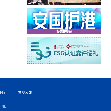
矩阵
意见反馈
引用。
返回顶部