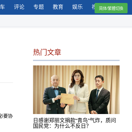
车
评论
专题
教育
娱乐
视频
简体/繁體切換
热门文章
必要协
日感谢郑丽文捐款“青鸟”气炸，质问
国民党：为什么不反日？