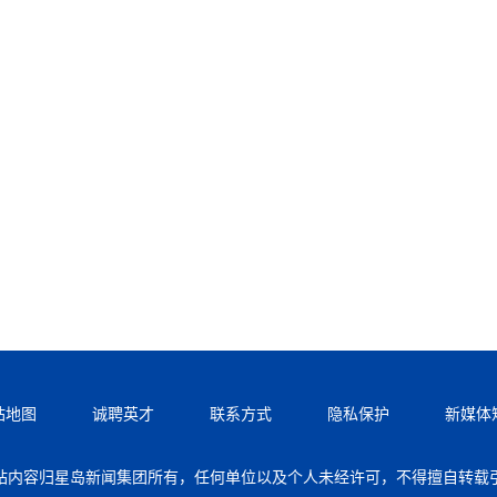
站地图
诚聘英才
联系方式
隐私保护
新媒体
站内容归星岛新闻集团所有，任何单位以及个人未经许可，不得擅自转载