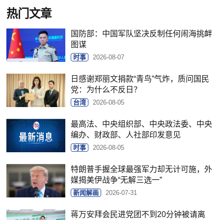
热门文章
国防部：中国军队坚决反制任何闹海挑衅
图谋
时事
2026-08-07
日感谢郑丽文捐款“青鸟”气炸，质问国民
党：为什么不反日？
台湾
2026-08-05
最高法、中央组织部、中央政法委、中央
编办、财政部、人社部印发意见
时事
2026-08-05
特朗普手握全球最强军力却无计可施，外
媒揭美伊战争“无解三选一”
新闻解画
2026-07-31
蒋万安拜会民进党团不到20分钟被请离