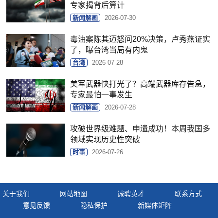
专家揭背后算计
新闻解画
2026-07-30
毒油案陈其迈怒问20%决策，卢秀燕证实
了，曝台湾当局有内鬼
台湾
2026-07-28
美军武器快打光了？高端武器库存告急，
专家最怕一事发生
新闻解画
2026-07-28
攻破世界级难题、申遗成功！本周我国多
领域实现历史性突破
时事
2026-07-26
关于我们
网站地图
诚聘英才
联系方式
意见反馈
隐私保护
新媒体矩阵