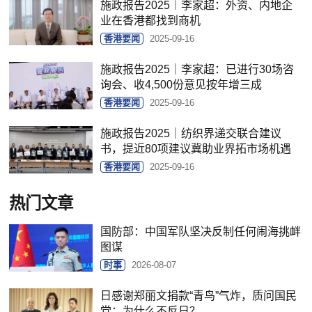
施政报告2025︱李家超：外资、内地企
业在香港都找到商机
香港要闻
2025-09-16
施政报告2025｜李家超：已进行30场咨
询会、收4,500份意见按年增三成
香港要闻
2025-09-16
施政报告2025｜纺织界递交联合建议
书，提近80项建议冀助业界拓市场机遇
香港要闻
2025-09-16
热门文章
国防部：中国军队坚决反制任何闹海挑衅
图谋
时事
2026-08-07
日感谢郑丽文捐款“青鸟”气炸，质问国民
党：为什么不反日？