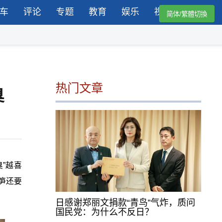
车
评论
专题
教育
娱乐
视频
简体/繁體切換
热门文章
臭
”越喜
笋还要
日感谢郑丽文捐款“青鸟”气炸，质问
国民党：为什么不反日？