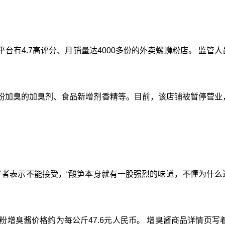
台有4.7高评分、月销量达4000多份的外卖螺蛳粉店。 监管
粉加臭的加臭剂、食品新增剂香精等。目前，该店铺被暂停营业
爱好者表示不能接受，“酸笋本身就有一股强烈的味道，不懂为什么
增臭酱价格约为每公斤47.6元人民币。 增臭酱商品详情页写着