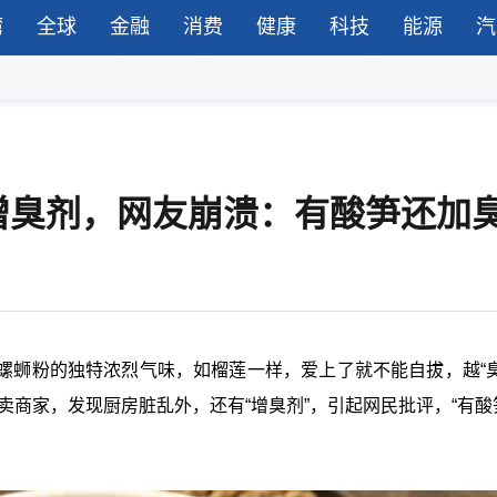
湾
全球
金融
消费
健康
科技
能源
汽
增臭剂，网友崩溃：有酸笋还加
螺蛳粉的独特浓烈气味，如榴莲一样，爱上了就不能自拔，越“臭
卖商家，发现厨房脏乱外，还有“增臭剂”，引起网民批评，“有酸