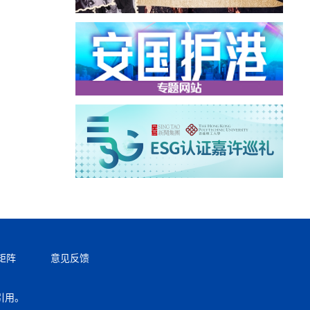
矩阵
意见反馈
引用。
返回顶部