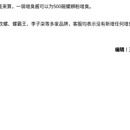
汤底来算，一袋增臭酱可以为500碗螺蛳粉增臭。
好欢螺、螺霸王、李子柒等多家品牌，客服均表示没有新增任何增
编辑︱