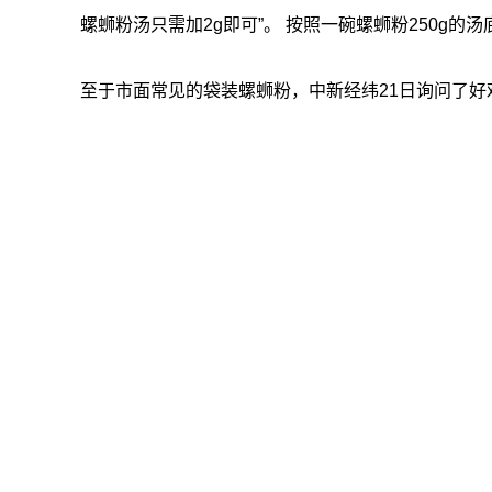
螺蛳粉汤只需加2g即可”。 按照一碗螺蛳粉250g的
至于市面常见的袋装螺蛳粉，中新经纬21日询问了