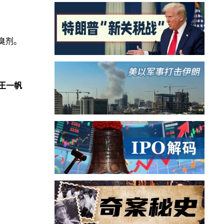
臭剂。
王一帆