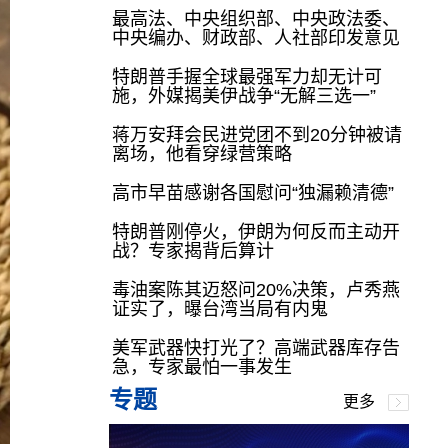
最高法、中央组织部、中央政法委、
中央编办、财政部、人社部印发意见
特朗普手握全球最强军力却无计可
施，外媒揭美伊战争“无解三选一”
蒋万安拜会民进党团不到20分钟被请
离场，他看穿绿营策略
高市早苗感谢各国慰问“独漏赖清德”
特朗普刚停火，伊朗为何反而主动开
战？专家揭背后算计
毒油案陈其迈怒问20%决策，卢秀燕
证实了，曝台湾当局有内鬼
美军武器快打光了？高端武器库存告
急，专家最怕一事发生
专题
更多