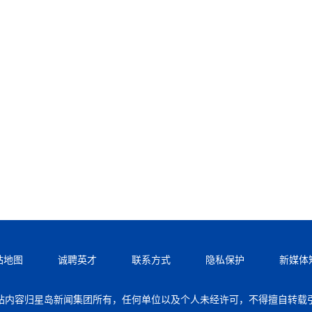
站地图
诚聘英才
联系方式
隐私保护
新媒体
站内容归星岛新闻集团所有，任何单位以及个人未经许可，不得擅自转载