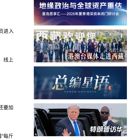
人员进入
，线上
还要加
“每斤