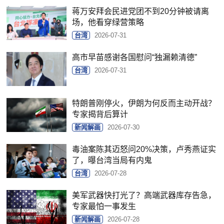
蒋万安拜会民进党团不到20分钟被请离
场，他看穿绿营策略
台湾
2026-07-31
高市早苗感谢各国慰问“独漏赖清德”
台湾
2026-07-31
特朗普刚停火，伊朗为何反而主动开战？
专家揭背后算计
新闻解画
2026-07-30
毒油案陈其迈怒问20%决策，卢秀燕证实
了，曝台湾当局有内鬼
台湾
2026-07-28
美军武器快打光了？高端武器库存告急，
专家最怕一事发生
新闻解画
2026-07-28