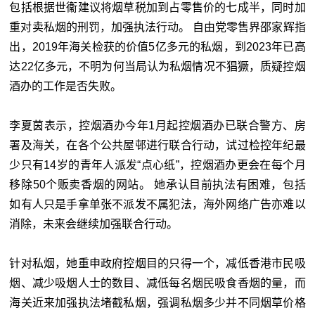
包括根据世衞建议将烟草税加到占零售价的七成半，同时加
重对卖私烟的刑罚，加强执法行动。 自由党零售界邵家辉指
出，2019年海关检获的价值5亿多元的私烟，到2023年已高
达22亿多元，不明为何当局认为私烟情况不猖獗，质疑控烟
酒办的工作是否失败。
李夏茵表示，控烟酒办今年1月起控烟酒办已联合警方、房
署及海关，在各个公共屋邨进行联合行动，试过检控年纪最
少只有14岁的青年人派发“点心纸”，控烟酒办更会在每个月
移除50个贩卖香烟的网站。 她承认目前执法有困难，包括
如有人只是手拿单张不派发不属犯法，海外网络广告亦难以
消除，未来会继续加强联合行动。
针对私烟，她重申政府控烟目的只得一个，减低香港市民吸
烟、减少吸烟人士的数目、减低每名烟民吸食香烟的量，而
海关近来加强执法堵截私烟，强调私烟多少并不同烟草价格