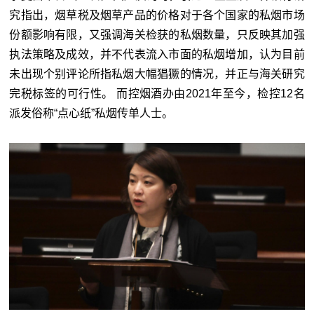
究指出，烟草税及烟草产品的价格对于各个国家的私烟市场
份额影响有限，又强调海关检获的私烟数量，只反映其加强
执法策略及成效，并不代表流入市面的私烟增加，认为目前
未出现个别评论所指私烟大幅猖獗的情况，并正与海关研究
完税标签的可行性。 而控烟酒办由2021年至今，检控12名
派发俗称“点心纸”私烟传单人士。