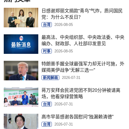
日感谢郑丽文捐款“青鸟”气炸，质问国民
党：为什么不反日？
台湾
2026-08-05
最高法、中央组织部、中央政法委、中央
编办、财政部、人社部印发意见
时事
2026-08-05
特朗普手握全球最强军力却无计可施，外
媒揭美伊战争“无解三选一”
新闻解画
2026-07-31
蒋万安拜会民进党团不到20分钟被请离
场，他看穿绿营策略
台湾
2026-07-31
高市早苗感谢各国慰问“独漏赖清德”
台湾
2026-07-31