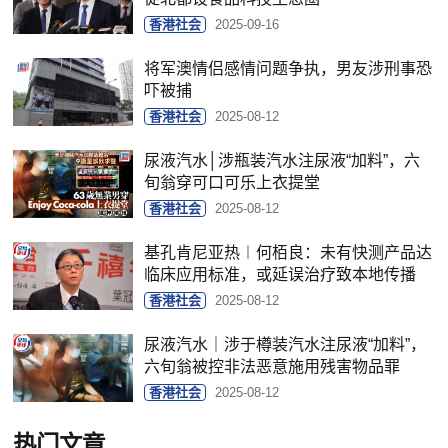
香港社会
2025-09-16
将军澳情侣感情问题争执，男友涉刑事恐
吓被捕
香港社会
2025-08-12
尿液汽水│涉瓶装汽水注尿液“加料”，六
旬翁穿可口可乐上衣提堂
香港社会
2025-08-12
基孔肯尼亚热︱何栢良：未有快测产品达
临床应用标准，或延误治疗致本地传播
香港社会
2025-08-12
尿液汽水｜涉于樽装汽水注尿液“加料”，
六旬翁被控非法恶意施用残害物品罪
香港社会
2025-08-12
热门文章