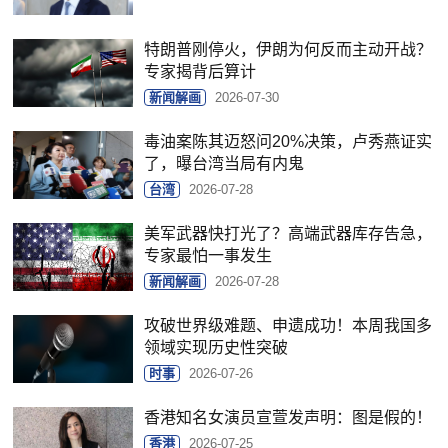
特朗普刚停火，伊朗为何反而主动开战？
专家揭背后算计
新闻解画
2026-07-30
毒油案陈其迈怒问20%决策，卢秀燕证实
了，曝台湾当局有内鬼
台湾
2026-07-28
美军武器快打光了？高端武器库存告急，
专家最怕一事发生
新闻解画
2026-07-28
攻破世界级难题、申遗成功！本周我国多
领域实现历史性突破
时事
2026-07-26
香港知名女演员宣萱发声明：图是假的！
香港
2026-07-25