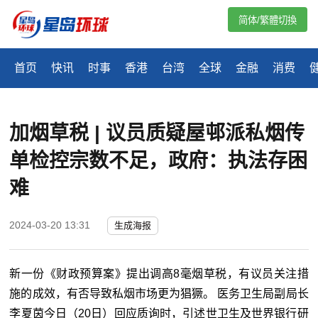
简体/繁體切換
首页
快讯
时事
香港
台湾
全球
金融
消费
加烟草税 | 议员质疑屋邨派私烟传
单检控宗数不足，政府：执法存困
难
2024-03-20 13:31
生成海报
新一份《财政预算案》提出调高8毫烟草税，有议员关注措
施的成效，有否导致私烟市场更为猖獗。 医务卫生局副局长
李夏茵今日（20日）回应质询时，引述世卫生及世界银行研