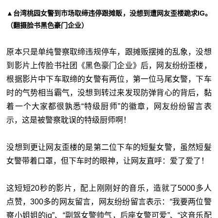
▲台湾桃园女警到市场取缔违停跟摊贩，没想到遭网友歪楼跪求IG。
（翻摄脸书黑色豪门企业）
原本只是单纯警察取缔违规停车，跟摊贩摆摊的乱象，没想
到影片上传脸书社团《黑色豪门企业》后，网友纷纷歪楼，
根据影片中下车取缔的女警有两位，第一位马尾女警，下车
时的气势相当霸气，没想到转过来发现防弹背心的背后，黏
着一个大家都很孰悉“特级厨师”的徽章，网友纷纷留言表
示，这是被警察耽误的特级厨师啊！
没想到更让网友歪楼的是第二位下车的短髮女警，虽然短髮
女警带着口罩，但下车时的眼神，让网友直呼：爱了爱了！
这短短20秒的影片，配上刚刚好的音乐，造就了5000多人
点赞，300多的网友留言，网友纷纷留言表示：“我要两位警
察小姐姐的ig”、“副驾女警帅气，后座女警可爱”、“这音乐配