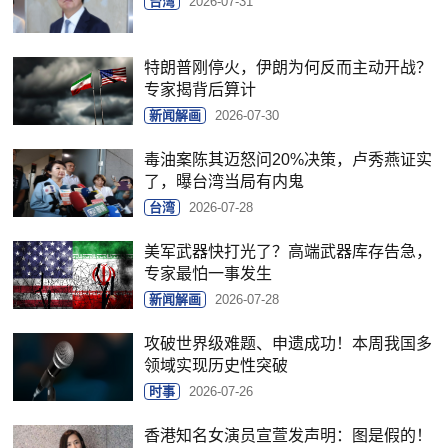
台湾
2026-07-31
特朗普刚停火，伊朗为何反而主动开战？
专家揭背后算计
新闻解画
2026-07-30
毒油案陈其迈怒问20%决策，卢秀燕证实
了，曝台湾当局有内鬼
台湾
2026-07-28
美军武器快打光了？高端武器库存告急，
专家最怕一事发生
新闻解画
2026-07-28
攻破世界级难题、申遗成功！本周我国多
领域实现历史性突破
时事
2026-07-26
香港知名女演员宣萱发声明：图是假的！