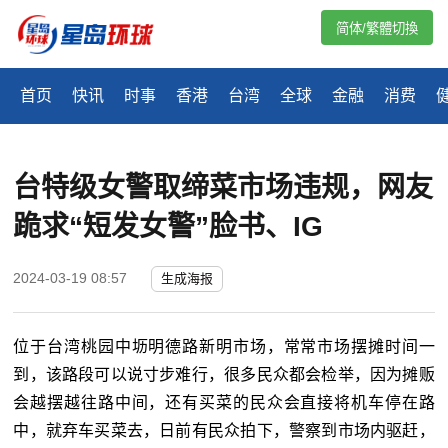
简体/繁體切換
首页
快讯
时事
香港
台湾
全球
金融
消费
台特级女警取缔菜市场违规，网友
跪求“短发女警”脸书、IG
2024-03-19 08:57
生成海报
位于台湾桃园中坜明德路新明市场，常常市场摆摊时间一
到，该路段可以说寸步难行，很多民众都会检举，因为摊贩
会越摆越往路中间，还有买菜的民众会直接将机车停在路
中，就弃车买菜去，日前有民众拍下，警察到市场内驱赶，