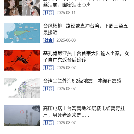
丝泪崩，闺密泪吐心声
社会
2025-08-11
台风杨柳 | 路径或直冲台湾，下周三至五
最接近
社会
2025-08-08
基孔肯尼亚热｜台首宗大陆输入个案，女
子自广东返台后确诊
社会
2025-08-07
台湾宜兰外海6.2级地震，冲绳有震感
社会
2025-08-07
高压电塔︱台湾离地20层楼电缆离奇挂
尸，男死者原来是……
社会
2025-08-07