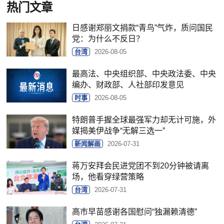
热门文章
日感谢郑丽文捐款“青鸟”气炸，质问国民
党：为什么不反日？
台湾
2026-08-05
最高法、中央组织部、中央政法委、中央
编办、财政部、人社部印发意见
时事
2026-08-05
特朗普手握全球最强军力却无计可施，外
媒揭美伊战争“无解三选一”
新闻解画
2026-07-31
蒋万安拜会民进党团不到20分钟被请离
场，他看穿绿营策略
台湾
2026-07-31
高市早苗感谢各国慰问“独漏赖清德”