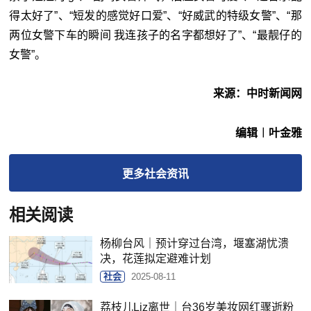
得太好了”、“短发的感觉好口爱”、“好威武的特级女警”、“那
两位女警下车的瞬间 我连孩子的名字都想好了”、“最靓仔的
女警”。
来源：中时新闻网
编辑︱叶金雅
更多
社会
资讯
相关阅读
杨柳台风｜预计穿过台湾，堰塞湖忧溃
决，花莲拟定避难计划
社会
2025-08-11
荔枝儿Liz离世｜台36岁美妆网红骤逝粉