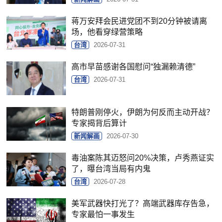
蒋万安拜会民进党团不到20分钟被请离
场，他看穿绿营策略
台湾
2026-07-31
高市早苗感谢各国慰问“独漏赖清德”
台湾
2026-07-31
特朗普刚停火，伊朗为何反而主动开战？
专家揭背后算计
新闻解画
2026-07-30
毒油案陈其迈怒问20%决策，卢秀燕证实
了，曝台湾当局有内鬼
台湾
2026-07-28
美军武器快打光了？高端武器库存告急，
专家最怕一事发生