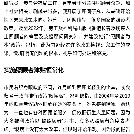
研究员，参与劳福局工作，有学者十分关注照顾者议题，加
上社会相关悲剧越来越多，便开展了顾问研究，从基础开始
探讨未来政策走向。她分享，团队审视了很多国家的照顾者
政策，及至2022年，劳工及福利局出版《香港长者及残疾人
士照顾者的需要及支援顾问研究》，并建议推行“照顾者为
本”政策。冯指，此为内部经过许多政策检视研究工作的成
果，“政府明暸问题的根本，视乎如何处理和解决。”
实施照顾者津贴恒常化
市民着眼点跟政府不同，连月听到照顾者轻生的个案，或会
归咎于政府推行政策“叹慢板”，冯明穗指，由2004年至2019
年的照顾者议题依旧放在她的案头上，难免感到唏嘘。她认
为，一直也有各种照顾者服务，仍依旧衍生大量问题，因为
大多福利政策以“被照顾者”为本，应多从照顾者角度去考
虑，“制度上没有太大改革，但现时开始乐观，因为顾问报告