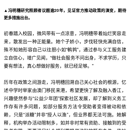
▲冯明穗研究照顾者议题逾20年，见证官方推动政策的演变，期待
更多措施出台。
初春踏入校园，微风带有一点凉意，冯明穗带着灿烂笑容走
来，散发出一种正能量。她个子娇小，步伐轻快充满自信，
殊不知她形容自己以往胆小如“鹌鹑”，通过参与义工服务建
立自信心，增广见闻，“做社会服务不问出身，不求学历，只
要有想法，真心想做好服务，就已经足够。”
历年在政策之间游走，冯明穗回溯自己关心社会的根源，忆
述中学时举家由澳门移民来港，希望更快了解及融入香江，
兴趣使然参与“公益少年团”探索社区发展，却了解到义务工
作存有许多问题，如部分服务方法令受助者变得被动和依
赖，只是“派糖”并非“授人以渔”，但业界都无法可施。她解
释，机构举办活动限制多，如并非时常有资助、接触到的受