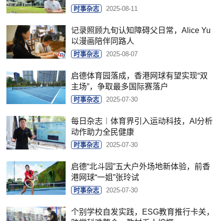
时事杂志
2025-08-11
记录照顾九旬认知障碍父日常，Alice Yu
以漫画陪伴同路人
时事杂志
2025-08-07
启德体育园落成，香港网球有望实现“双
主场”，争取最多国际赛落户
时事杂志
2025-07-30
每日杂志︱体育界引入运动科技，AI分析
动作助力全民健康
时事杂志
2025-07-30
启德“北斗园”五大户外场地新体验，前香
港网球“一姐”张玲试
时事杂志
2025-07-30
个别学校自发实践，ESG教育推行卡关，