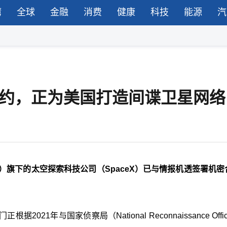
湾
全球
金融
消费
健康
科技
能源
汽
署密约，正为美国打造间谍卫星网络
sk）旗下的太空探索科技公司（SpaceX）已与情报机透签署机
据2021年与国家侦察局（National Reconnaissance Offi