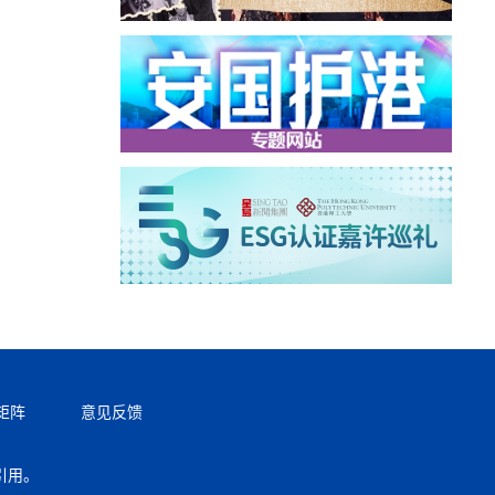
矩阵
意见反馈
引用。
返回顶部