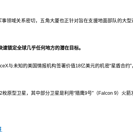
和军事领域关系密切，五角大厦也正针对旨在支援地面部队的大型
快速锁定全球几乎任何地方的潜在目标。
曾报导，SpaceX与未知的美国情报机构签署价值18亿美元的机密“星盾合约
枚原型卫星，其中部分卫星是利用“猎鹰9号”（Falcon 9）火箭
赛