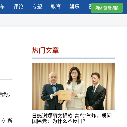
车
评论
专题
教育
娱乐
视频
简体/繁體切換
热门文章
密合约，
日感谢郑丽文捐款“青鸟”气炸，质问
ce）所
国民党：为什么不反日？