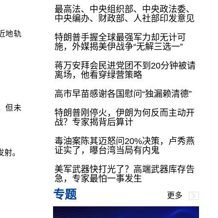
最高法、中央组织部、中央政法委、
中央编办、财政部、人社部印发意见
近地轨
特朗普手握全球最强军力却无计可
施，外媒揭美伊战争“无解三选一”
蒋万安拜会民进党团不到20分钟被请
离场，他看穿绿营策略
高市早苗感谢各国慰问“独漏赖清德”
”，但未
特朗普刚停火，伊朗为何反而主动开
战？专家揭背后算计
毒油案陈其迈怒问20%决策，卢秀燕
证实了，曝台湾当局有内鬼
发射。
美军武器快打光了？高端武器库存告
急，专家最怕一事发生
专题
更多