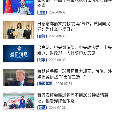
图谋
时事
2026-08-07
日感谢郑丽文捐款“青鸟”气炸，质问国民
党：为什么不反日？
台湾
2026-08-05
最高法、中央组织部、中央政法委、中央
编办、财政部、人社部印发意见
时事
2026-08-05
特朗普手握全球最强军力却无计可施，外
媒揭美伊战争“无解三选一”
新闻解画
2026-07-31
蒋万安拜会民进党团不到20分钟被请离
场，他看穿绿营策略
台湾
2026-07-31