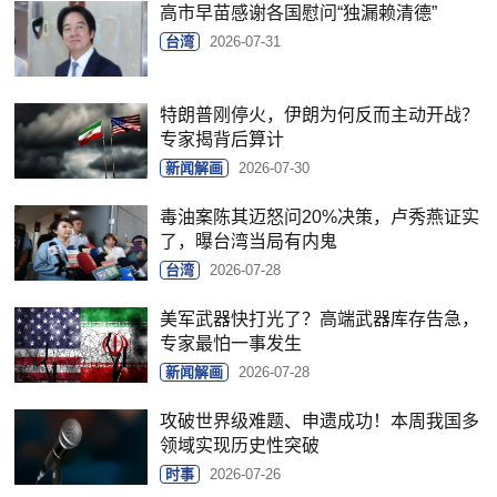
高市早苗感谢各国慰问“独漏赖清德”
台湾
2026-07-31
特朗普刚停火，伊朗为何反而主动开战？
专家揭背后算计
新闻解画
2026-07-30
毒油案陈其迈怒问20%决策，卢秀燕证实
了，曝台湾当局有内鬼
台湾
2026-07-28
美军武器快打光了？高端武器库存告急，
专家最怕一事发生
新闻解画
2026-07-28
攻破世界级难题、申遗成功！本周我国多
领域实现历史性突破
时事
2026-07-26