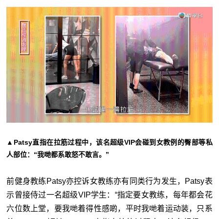
▲Patsy直指在拉筋过程中，该名超级VIP会碰到女教例的臀部等私
人部位：“我哋都系敢怒不敢言。”
前健身教练Patsy亦控诉女教练亦有同类行为发生，Patsy表
示曾接侍过一名超级VIP学生：“指定要女教练，每年都会花
六位数上堂，要我哋着得性感啲，平时我哋着运动装，只系