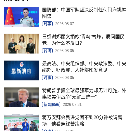
国防部：中国军队坚决反制任何闹海挑衅
图谋
时事
2026-08-07
日感谢郑丽文捐款“青鸟”气炸，质问国民
党：为什么不反日？
台湾
2026-08-05
最高法、中央组织部、中央政法委、中央
编办、财政部、人社部印发意见
时事
2026-08-05
特朗普手握全球最强军力却无计可施，外
媒揭美伊战争“无解三选一”
新闻解画
2026-07-31
蒋万安拜会民进党团不到20分钟被请离
场，他看穿绿营策略