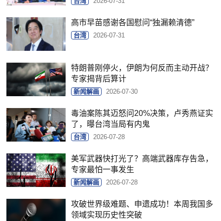
台湾
2026-07-31
高市早苗感谢各国慰问“独漏赖清德”
台湾
2026-07-31
特朗普刚停火，伊朗为何反而主动开战？
专家揭背后算计
新闻解画
2026-07-30
毒油案陈其迈怒问20%决策，卢秀燕证实
了，曝台湾当局有内鬼
台湾
2026-07-28
美军武器快打光了？高端武器库存告急，
专家最怕一事发生
新闻解画
2026-07-28
攻破世界级难题、申遗成功！本周我国多
领域实现历史性突破