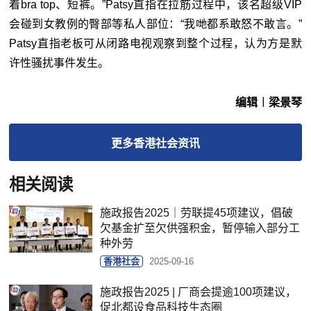
着bra top、短裤。”Patsy直指在拉筋过程中，该名超级VIP
会碰到女教例的臀部等私人部位：“我哋都系敢怒不敢言。”
Patsy直指老板可从闭路电视观察到整个过程，认为方是默
许性骚扰事件发生。
编辑︱梁景琴
更多
香港社会
资讯
相关阅读
施政报告2025｜劳联提45项建议，倡破
欠基金扩至欠供强积金，暂停输入部分工
种外劳
香港社会
2025-09-16
施政报告2025 | 厂商会提逾100项建议，
促北都设食品科技生态圈