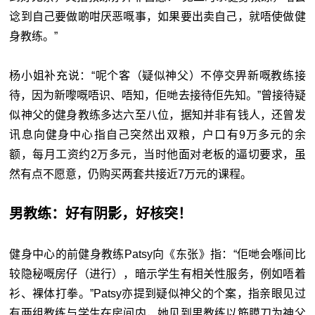
谂到自己要做啲咁厌恶嘅事，如果要出卖自己，就唔使做健
身教练。”
杨小姐补充说：“呢个客（疑似神父）不停交畀新嘅教练接
待，因为新嚟嘅唔识、唔知，佢哋去接待佢先知。”曾接待疑
似神父的健身教练多达六至八位，据知并非有钱人，还曾发
讯息向健身中心指自己突然出双粮，户口有9万多元的余
额，每月工资约2万多元，当时他面对老板的逼切要求，虽
然有点不愿意，仍购买两套共接近7万元的课程。
男教练：好有阴影，好核突！
健身中心的前健身教练Patsy向《东张》指：“佢哋会喺间比
较隐秘嘅房仔（进行），暗示学生有相关性服务，例如唔着
衫、裸体打拳。”Patsy亦提到疑似神父的个案，指亲眼见过
有两组教练与学生在房间内，她见到男教练以筋膜刀为神父