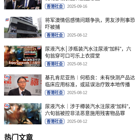
香港社会
2025-09-16
将军澳情侣感情问题争执，男友涉刑事恐
吓被捕
香港社会
2025-08-12
尿液汽水│涉瓶装汽水注尿液“加料”，六
旬翁穿可口可乐上衣提堂
香港社会
2025-08-12
基孔肯尼亚热︱何栢良：未有快测产品达
临床应用标准，或延误治疗致本地传播
香港社会
2025-08-12
尿液汽水｜涉于樽装汽水注尿液“加料”，
六旬翁被控非法恶意施用残害物品罪
香港社会
2025-08-12
热门文章