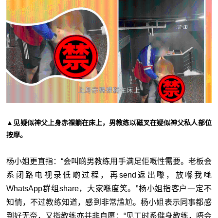
▲见疑似神父上身赤祼躺在床上，男教练以磁叉在疑似神父私人部位
按摩。
杨小姐更直指：“会叫啲男教练用手满足佢嘅性需要。老板会
系闭路电视录低啲过程，再send返出嚟，放喺我哋
WhatsApp群组share，大家喺度笑。”杨小姐指客户一定不
知情，不过教练知道，感到非常尴尬。杨小姐表示同事都感
到好无奈，又指教练亦并非自愿：“见工时系健身教练，唔会