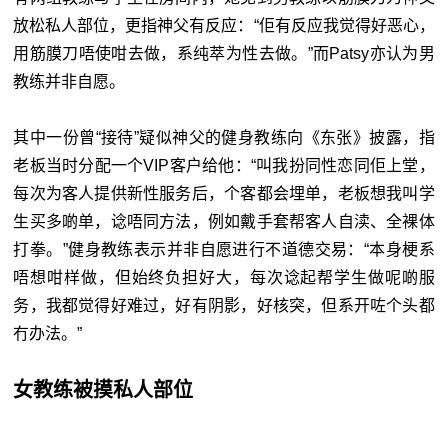
放松私人部位，更指神父有反应：“佢有反应我觉得好恶心，
用筋膜刀唔使咁去做，系纯萃为性去做。”而Patsy亦认为男
教练并非自愿。
其中一份曾“接待”疑似神父的健身教练向《东张》披露，指
老板当时分配一个VIP客户给他：“叫我扮同性恋同佢上堂，
每次为客人提供新性服务后，个客都会埋单，老板想我叫学
生买多啲单，谂唔同方法，例如戴手套帮客人自渎、全裸体
打拳。”健身教练表示并非自愿进行不道德交易：“本身梗系
唔想咁样做，但始终负担好大，每次谂起帮学生做呢啲服
务，我都觉得好难过，好有阴影，好核突，但系开咗个头都
冇办法。”
女教练被摸私人部位