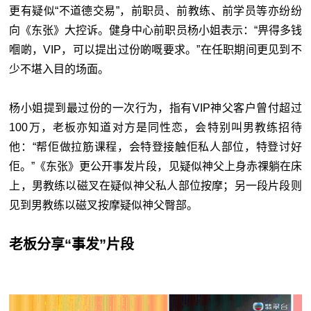
更有疑似“不道德交易”，前职员、前教练、前学员等亦纷纷
向《东张》大控诉。健身中心前职员杨小姐表示：“畀得多钱
嗰啲，VIP，可以提出过份啲嘅要求。”在任职期间更见到不
少不堪入目的场面。
杨小姐提到最过份的一次行为，指有VIP神父客户曾付超过
100万，老板亦知道对方是同性恋，会特别叫男教练招待
他：“帮佢做拉筋课程，会特登接触佢私人部位，特登讨好
佢。”《东张》更公开事发片段，见疑似神父上身赤祼躺在床
上，男教练以磁叉在疑似神父私人部位按摩；另一段片段则
见到男教练以磁叉按摩疑似神父臀部。
老板分享“事发”片段