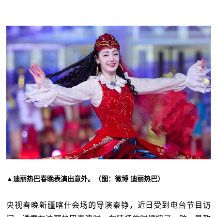
▲迪丽热巴春晚表演出意外。（图：微博 迪丽热巴）
央视春晚新疆喀什会场的导演秦铮，近日受到电台节目访