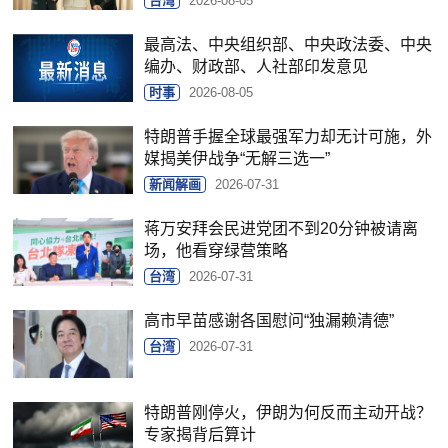
台湾
2026-08-05
最高法、中央组织部、中央政法委、中央
编办、财政部、人社部印发意见
时事
2026-08-05
特朗普手握全球最强军力却无计可施，外
媒揭美伊战争“无解三选一”
新闻解画
2026-07-31
蒋万安拜会民进党团不到20分钟被请离
场，他看穿绿营策略
台湾
2026-07-31
高市早苗感谢各国慰问“独漏赖清德”
台湾
2026-07-31
特朗普刚停火，伊朗为何反而主动开战？
专家揭背后算计