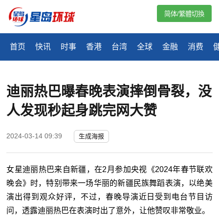
简体/繁體切換
首页
快讯
时事
香港
台湾
全球
金融
消费
迪丽热巴曝春晚表演摔倒骨裂，没
人发现秒起身跳完网大赞
2024-03-14 09:39
生成海报
女星迪丽热巴来自新疆，在2月参加央视《2024年春节联欢
晚会》时，特别带来一场华丽的新疆民族舞蹈表演，以绝美
演出得到观众好评，不过，春晚导演近日受到电台节目访
问，透露迪丽热巴在表演时出了意外，让他赞叹非常敬业。