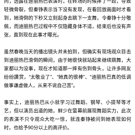
问，透露在迪丽热巴表演时，在转场的时候摔了一跤，导致
轻微骨裂，但秦铮表示当下没有发现，在看回放画面时才看
到，她滑倒的下秒又立刻起身去跳下一支舞，令秦铮十分敬
佩，而迪丽热巴过程中不仅隐藏身体不适，结束后也没有声
张，直到现在此事才曝光。
虽然春晚当天的播出镜头并未拍到，但确实有现场观众目击
到迪丽热巴滑倒的瞬间，由于她很快就站起来继续跳舞，大
家都以为没事，现在才知道那一摔有伤到骨头，让许多网友
纷纷讚赏，“太敬业了”、“她真的很棒”、“迪丽热巴真的低调
做事谦虚做人，从来不说自己苦”。
事实上，迪丽热巴从小就学习过舞蹈、钢琴、小提琴等才
艺，但以演员出道的她，鲜少在萤幕前展现舞蹈实力，此次
的表演不只令观众大吃一惊，就连秦铮被问到她表现如何
时，也给予90分以上的高评价。