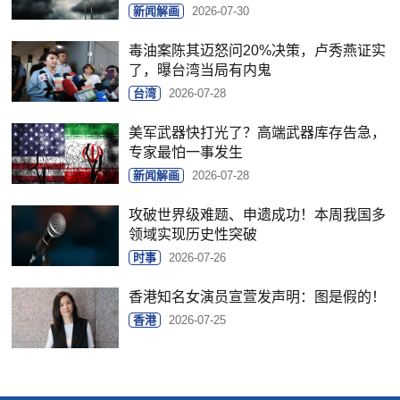
新闻解画
2026-07-30
毒油案陈其迈怒问20%决策，卢秀燕证实
了，曝台湾当局有内鬼
台湾
2026-07-28
美军武器快打光了？高端武器库存告急，
专家最怕一事发生
新闻解画
2026-07-28
攻破世界级难题、申遗成功！本周我国多
领域实现历史性突破
时事
2026-07-26
香港知名女演员宣萱发声明：图是假的！
香港
2026-07-25