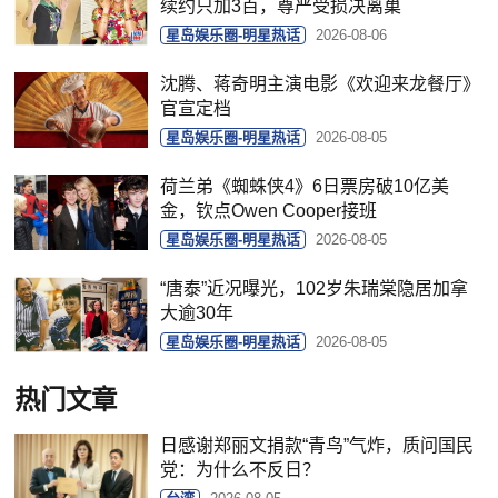
续约只加3百，尊严受损决离巢
星岛娱乐圈-明星热话
2026-08-06
沈腾、蒋奇明主演电影《欢迎来龙餐厅》
官宣定档
星岛娱乐圈-明星热话
2026-08-05
荷兰弟《蜘蛛侠4》6日票房破10亿美
金，钦点Owen Cooper接班
星岛娱乐圈-明星热话
2026-08-05
“唐泰”近况曝光，102岁朱瑞棠隐居加拿
大逾30年
星岛娱乐圈-明星热话
2026-08-05
热门文章
日感谢郑丽文捐款“青鸟”气炸，质问国民
党：为什么不反日？