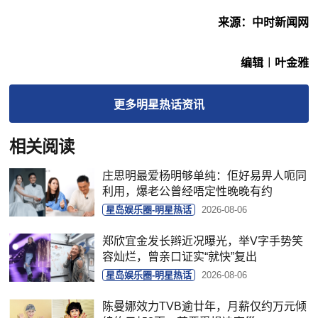
来源：中时新闻网
编辑︱叶金雅
更多
明星热话
资讯
相关阅读
庄思明最爱杨明够单纯：佢好易畀人呃同
利用，爆老公曾经唔定性晚晚有约
星岛娱乐圈-明星热话
2026-08-06
郑欣宜金发长辫近况曝光，举V字手势笑
容灿烂，曾亲口证实“就快”复出
星岛娱乐圈-明星热话
2026-08-06
陈曼娜效力TVB逾廿年，月薪仅约万元倾