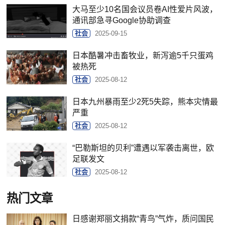
大马至少10名国会议员卷AI性爱片风波，
通讯部急寻Google协助调查
社会
2025-09-15
日本酷暑冲击畜牧业，新泻逾5千只蛋鸡
被热死
社会
2025-08-12
日本九州暴雨至少2死5失踪，熊本灾情最
严重
社会
2025-08-12
“巴勒斯坦的贝利”遭遇以军袭击离世，欧
足联发文
社会
2025-08-12
热门文章
日感谢郑丽文捐款“青鸟”气炸，质问国民