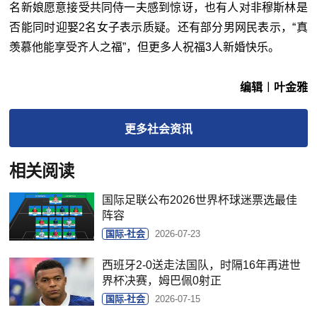
名新娘愿意接受共同侍一夫感到惊讶，也有人对非穆斯林是
否能同时迎娶2名女子表示质疑。还有部分男网民表示，“真
羡慕他能享受齐人之福”，但更多人祝福3人新婚快乐。
编辑︱叶金雅
更多
社会
资讯
相关阅读
国际足联公布2026世界杯球迷票选最佳
阵容
国际-社会
2026-07-23
西班牙2-0送走法国队，时隔16年再进世
界杯决赛，姆巴佩0射正
国际-社会
2026-07-15