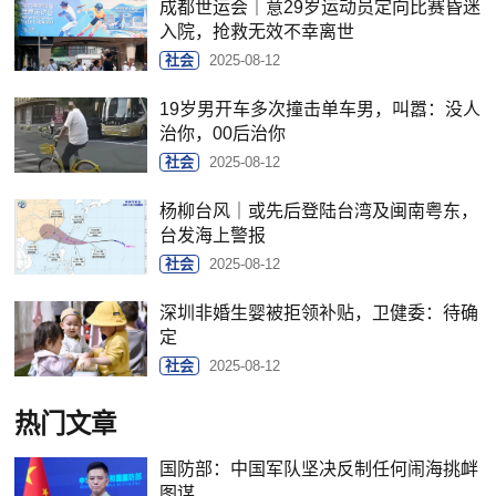
成都世运会｜意29岁运动员定向比赛昏迷
入院，抢救无效不幸离世
社会
2025-08-12
19岁男开车多次撞击单车男，叫嚣：没人
治你，00后治你
社会
2025-08-12
杨柳台风｜或先后登陆台湾及闽南粤东，
台发海上警报
社会
2025-08-12
深圳非婚生婴被拒领补贴，卫健委：待确
定
社会
2025-08-12
热门文章
国防部：中国军队坚决反制任何闹海挑衅
图谋