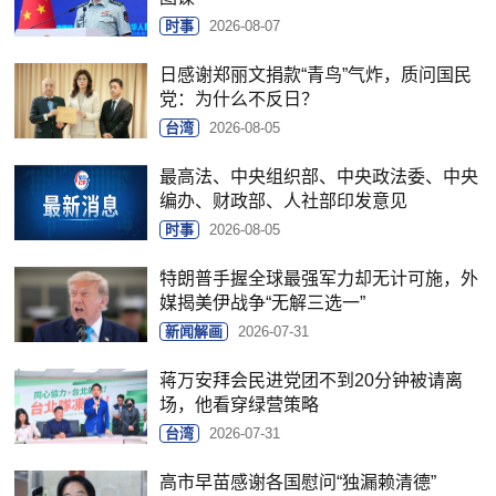
时事
2026-08-07
日感谢郑丽文捐款“青鸟”气炸，质问国民
党：为什么不反日？
台湾
2026-08-05
最高法、中央组织部、中央政法委、中央
编办、财政部、人社部印发意见
时事
2026-08-05
特朗普手握全球最强军力却无计可施，外
媒揭美伊战争“无解三选一”
新闻解画
2026-07-31
蒋万安拜会民进党团不到20分钟被请离
场，他看穿绿营策略
台湾
2026-07-31
高市早苗感谢各国慰问“独漏赖清德”