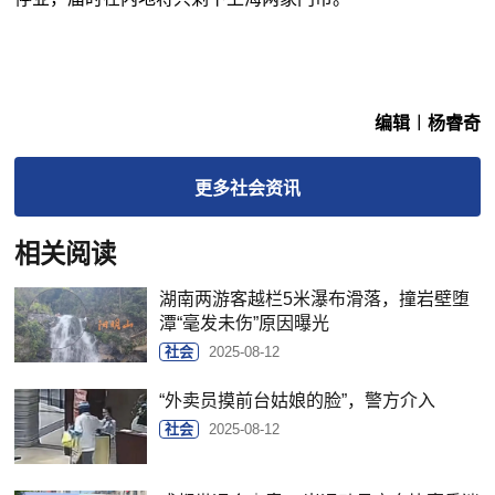
编辑︱杨睿奇
更多
社会
资讯
相关阅读
湖南两游客越栏5米瀑布滑落，撞岩壁堕
潭“毫发未伤”原因曝光
社会
2025-08-12
“外卖员摸前台姑娘的脸”，警方介入
社会
2025-08-12