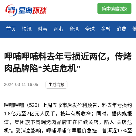
简体/繁體切換
首页
快讯
时事
香港
台湾
全球
金融
消费
呷哺呷哺料去年亏损近两亿，传烤
肉品牌陷“关店危机”
2024-03-11 16:05
生成海报
呷哺呷哺（520）上周五收市后发盈利预告，料去年亏损约
1.8亿元至2亿元人民币，按年有所收窄；同时，据内媒报
道，集团旗下高端烤肉品牌正在陆续关店，陷入“关店危
机”。受消息影响，呷哺呷哺今早股价急挫，曾泻近17%至