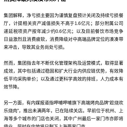
集团解释，净亏损主要因为谨慎复盘预计关闭及持续亏损餐
厅，计提相关资产减值损失不高于1.6亿元；部分附属公司
递延税项资产按年减少约0.6亿元；以及目前餐饮市场竞争
日益激烈且消费疲软，消费降级对中高端品牌定位的凑凑带
来冲击，导致其业务尚处亏损。
然而，集团指去年不断优化管理架构及运营模式，取得显著
成效，其中包括通过稳固和扩大行业内供应链优势，有效降
低平均采购单价；以及通过更科学高效的排班，人力成本有
效节降。
另一方面，有内媒报道指呷哺呷哺旗下高端烤肉品牌“趁烧欢
乐烧肉”，推出未满两年，已在陆续关店。早前位于杭州、上
海等多个城市的门店也关闭，其中广州最后一家门市亦即将
停业，届时在内地将只剩下上海两家门市。