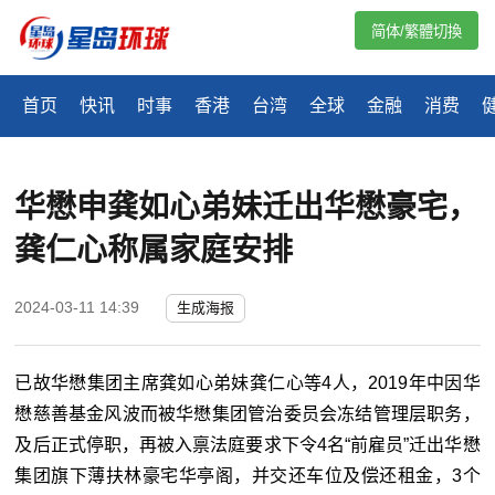
简体/繁體切換
首页
快讯
时事
香港
台湾
全球
金融
消费
华懋申龚如心弟妹迁出华懋豪宅，
龚仁心称属家庭安排
2024-03-11 14:39
生成海报
已故华懋集团主席龚如心弟妹龚仁心等4人，2019年中因华
懋慈善基金风波而被华懋集团管治委员会冻结管理层职务，
及后正式停职，再被入禀法庭要求下令4名“前雇员”迁出华懋
集团旗下薄扶林豪宅华亭阁，并交还车位及偿还租金，3个