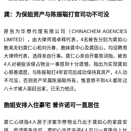
龚：为保姐资产与陈振聪打官司功不可没
原告为华懋代理有限公司（CHINACHEM AGENCIES
LIMITED），由大律师周卓辉代表，4名被告分别为龚如心
胞弟夫妇龚仁心和刘元春、胞妹龚中心及龚因心，均没聘用
大律师代表，选择亲自行事。龚仁心亲自开案陈词指，被告
4人对被投诉侵占物业一事感到十分遗憾，指出为实现龚如
心慈善遗愿，与陈振聪打4年官司后成功保持其资产，4人功
不可没，否则资产早属陈振聪所有，惟意想不到4人都年过
八十才被人驱赶出家，已无力他迁。
胞姐安排入住豪宅 曾许诺可一直居住
龚仁心续指4人居于涉案华懋物业乃出于龚如心的家庭安
排，毋须原告许可，龚如心当年许诺4人可以一直居住上址