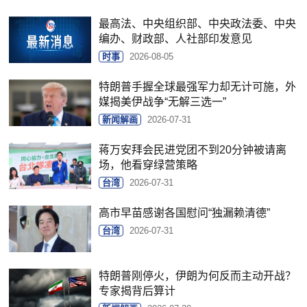
最高法、中央组织部、中央政法委、中央
编办、财政部、人社部印发意见
时事
2026-08-05
特朗普手握全球最强军力却无计可施，外
媒揭美伊战争“无解三选一”
新闻解画
2026-07-31
蒋万安拜会民进党团不到20分钟被请离
场，他看穿绿营策略
台湾
2026-07-31
高市早苗感谢各国慰问“独漏赖清德”
台湾
2026-07-31
特朗普刚停火，伊朗为何反而主动开战？
专家揭背后算计