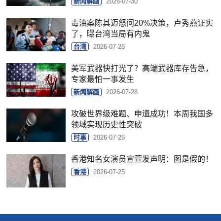
新闻解画
2026-07-30
毒油案陈其迈怒问20%决策，卢秀燕证实
了，曝台湾当局有内鬼
台湾
2026-07-28
美军武器快打光了？高端武器库存告急，
专家最怕一事发生
新闻解画
2026-07-28
攻破世界级难题、申遗成功！本周我国多
领域实现历史性突破
时事
2026-07-26
香港知名女演员宣萱发声明：图是假的！
香港
2026-07-25