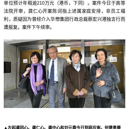
单位预计年租逾210万元（港币，下同）。案件今日于高等
法院开审，龚仁心开案陈词指上述属家庭安排，非员工福
利，质疑因为曾经介入华懋集团行政总裁蔡宏兴港独言行而
遭报复。案件下午续审。
▲左起龚因心、龚仁心、龚中心和刘元春今日到庭应审。何健勇摄