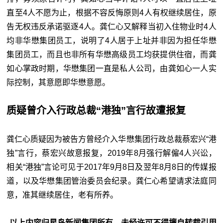
直至4人不愿为止，根据不容反悔原则4人有权继续居住，原
告无权违反承诺驱逐4人。龚仁心又解释当初入住物业时4人
均非华懋集团员工，说明了4人居于上址并非因为担任华懋
集团员工，而且也非所有华懋高级员工均获提供住宿，而龚
如心掌政时期，华懋集团一直是私人公司，由龚如心一人实
际控制，其意愿即华懋意愿。
质疑曾介入行政总裁“
港独
”言行故遭报复
龚仁心质疑因为被告方曾经介入华懋集团行政总裁蔡宏兴“
港
独”言行，蔡宏兴故意报复，2019年8月强行解僱4人兴讼，
相关“港独”言论可见于2017年9月8日及翌年8月8日的传媒报
道，以及华懋集团管治委员会纪录。龚仁心希望请求法庭同
意，准其继续居住，老有所养。
以上内容归星岛新闻集团所有，未经许可不得擅自转载引用