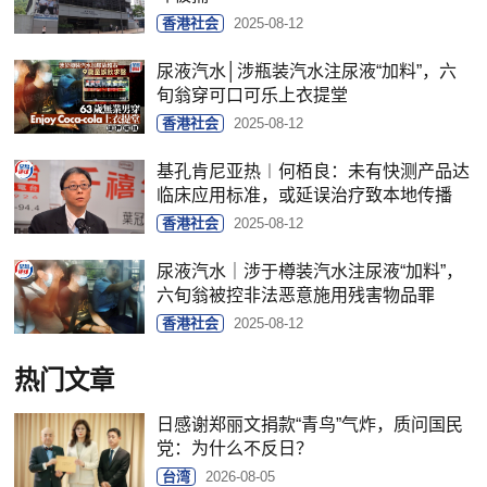
香港社会
2025-08-12
尿液汽水│涉瓶装汽水注尿液“加料”，六
旬翁穿可口可乐上衣提堂
香港社会
2025-08-12
基孔肯尼亚热︱何栢良：未有快测产品达
临床应用标准，或延误治疗致本地传播
香港社会
2025-08-12
尿液汽水｜涉于樽装汽水注尿液“加料”，
六旬翁被控非法恶意施用残害物品罪
香港社会
2025-08-12
热门文章
日感谢郑丽文捐款“青鸟”气炸，质问国民
党：为什么不反日？
台湾
2026-08-05