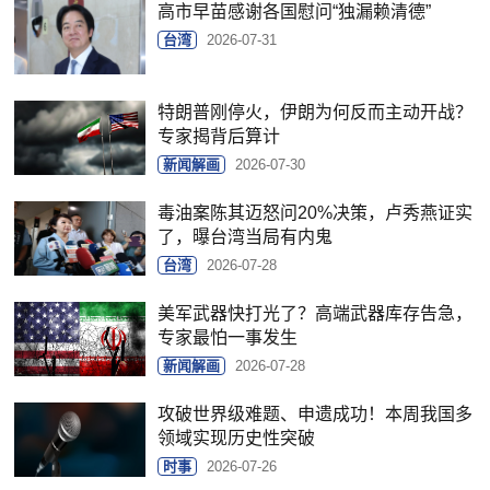
高市早苗感谢各国慰问“独漏赖清德”
台湾
2026-07-31
特朗普刚停火，伊朗为何反而主动开战？
专家揭背后算计
新闻解画
2026-07-30
毒油案陈其迈怒问20%决策，卢秀燕证实
了，曝台湾当局有内鬼
台湾
2026-07-28
美军武器快打光了？高端武器库存告急，
专家最怕一事发生
新闻解画
2026-07-28
攻破世界级难题、申遗成功！本周我国多
领域实现历史性突破
时事
2026-07-26