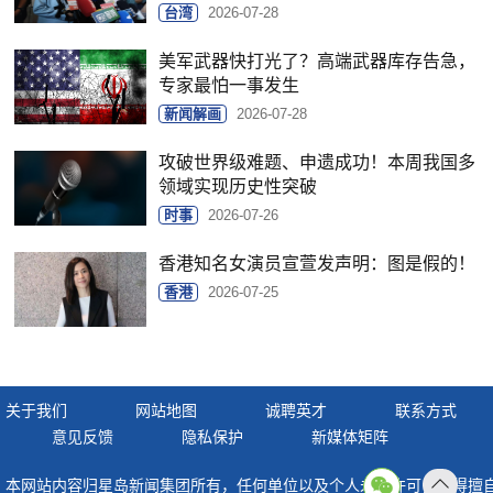
台湾
2026-07-28
美军武器快打光了？高端武器库存告急，
专家最怕一事发生
新闻解画
2026-07-28
攻破世界级难题、申遗成功！本周我国多
领域实现历史性突破
时事
2026-07-26
香港知名女演员宣萱发声明：图是假的！
香港
2026-07-25
关于我们
网站地图
诚聘英才
联系方式
意见反馈
隐私保护
新媒体矩阵
本网站内容归星岛新闻集团所有，任何单位以及个人未经许可，不得擅