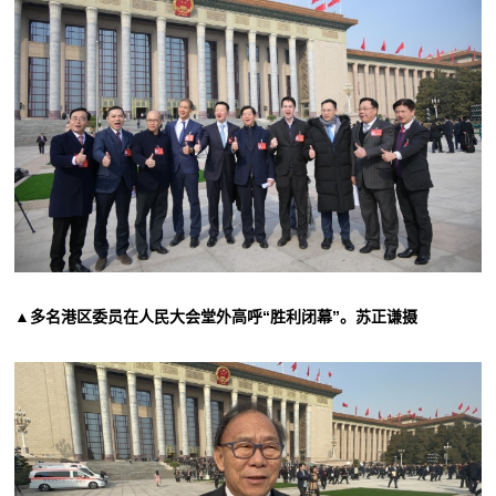
▲多名港区委员在人民大会堂外高呼“胜利闭幕”。苏正谦摄