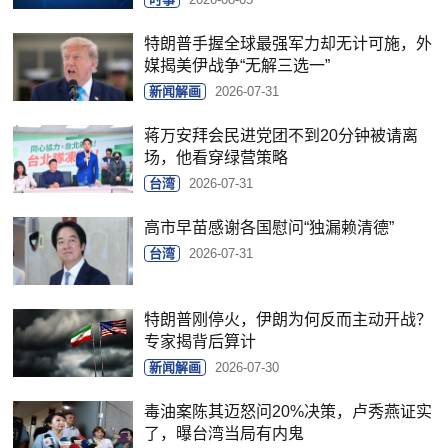
特朗普手握全球最强军力却无计可施，外
媒揭美伊战争“无解三选一”
新闻解画
2026-07-31
蒋万安拜会民进党团不到20分钟被请离
场，他看穿绿营策略
台湾
2026-07-31
高市早苗感谢各国慰问“独漏赖清德”
台湾
2026-07-31
特朗普刚停火，伊朗为何反而主动开战？
专家揭背后算计
新闻解画
2026-07-30
毒油案陈其迈怒问20%决策，卢秀燕证实
了，曝台湾当局有内鬼