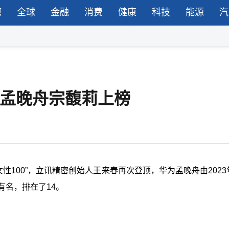
湾
全球
金融
消费
健康
科技
能源
汽
，孟晚舟宗馥莉上榜
界女性100”，立讯精密创始人王来春再次登顶，华为孟晚舟由202
有名，排在了14。