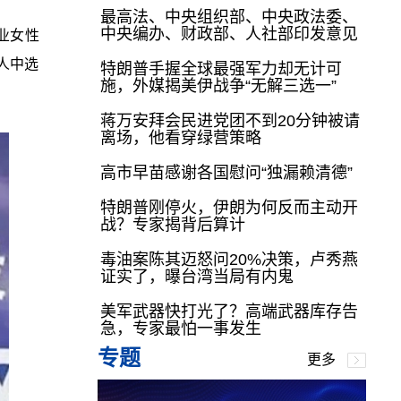
最高法、中央组织部、中央政法委、
中央编办、财政部、人社部印发意见
业女性
人中选
特朗普手握全球最强军力却无计可
施，外媒揭美伊战争“无解三选一”
蒋万安拜会民进党团不到20分钟被请
离场，他看穿绿营策略
高市早苗感谢各国慰问“独漏赖清德”
特朗普刚停火，伊朗为何反而主动开
战？专家揭背后算计
毒油案陈其迈怒问20%决策，卢秀燕
证实了，曝台湾当局有内鬼
美军武器快打光了？高端武器库存告
急，专家最怕一事发生
专题
更多