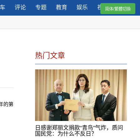
车
评论
专题
教育
娱乐
视频
简体/繁體切換
热门文章
3年的第
日感谢郑丽文捐款“青鸟”气炸，质问
国民党：为什么不反日？