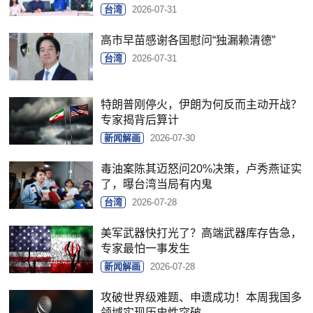
台湾
2026-07-31
高市早苗感谢各国慰问“独漏赖清德”
台湾
2026-07-31
特朗普刚停火，伊朗为何反而主动开战？
专家揭背后算计
新闻解画
2026-07-30
毒油案陈其迈怒问20%决策，卢秀燕证实
了，曝台湾当局有内鬼
台湾
2026-07-28
美军武器快打光了？高端武器库存告急，
专家最怕一事发生
新闻解画
2026-07-28
攻破世界级难题、申遗成功！本周我国多
领域实现历史性突破