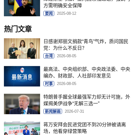
方需明确安全保障
要闻
2025-08-12
热门文章
日感谢郑丽文捐款“青鸟”气炸，质问国民
党：为什么不反日？
台湾
2026-08-05
最高法、中央组织部、中央政法委、中央
编办、财政部、人社部印发意见
时事
2026-08-05
特朗普手握全球最强军力却无计可施，外
媒揭美伊战争“无解三选一”
新闻解画
2026-07-31
蒋万安拜会民进党团不到20分钟被请离
场，他看穿绿营策略