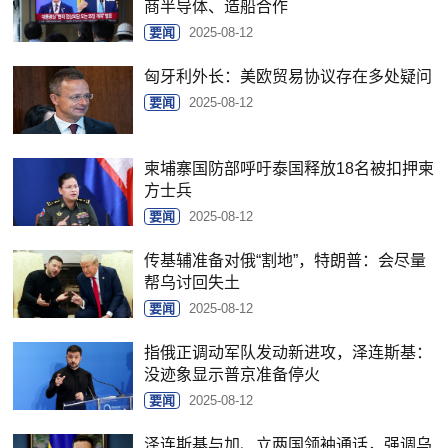
商半导体、造船合作
要闻
2025-08-12
匈牙利外长：美欧贸易协议存在多处疑问
要闻
2025-08-12
柬埔寨国防部呼吁泰国释放18名被扣押柬
方士兵
要闻
2025-08-12
传基辅准备对俄“割地”，特朗普：会尽量
帮乌讨回失土
要闻
2025-08-12
指俄正调动军队发动新进攻，泽连斯基：
没迹象显示普京准备停火
要闻
2025-08-12
泽连斯基与加、立两国领袖通话，强调乌