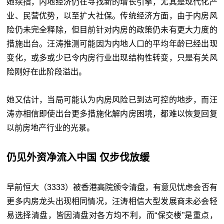
她续指，内地经济仍在寻找新的增长引擎，尤其是现代化产
业、民营优势，以至扩大社保。传统经济方面，由于内房风
险仍未完全释除，但目前针对内房的政策仍未有更大力度的
措施出台。汪涛推测可能因为内地人口的平均年龄已经出现
变化，或多或少已令内房行业出现结构性转变，只是有关风
险刚好在此阶段溢出。
她又估计，当局可能认为内房风险已到达可控的地步，而汪
涛亦相信即使出台更多措施化解内房困境，都难以恢复回复
以前房地产行业的光景。
仍见外资净流入中国 仅步伐放缓
早前恒大（3333）被香港高院颁令清盘，有意见忧虑会否有
更多内房龙头出现相同情况，汪涛相信大型发展商未必会轻
易选择清盘，皆因清盘对各方均不利，而“保交楼”是重点，