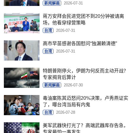
新闻解画
2026-07-31
蒋万安拜会民进党团不到20分钟被请离
场，他看穿绿营策略
台湾
2026-07-31
高市早苗感谢各国慰问“独漏赖清德”
台湾
2026-07-31
特朗普刚停火，伊朗为何反而主动开战？
专家揭背后算计
新闻解画
2026-07-30
毒油案陈其迈怒问20%决策，卢秀燕证实
了，曝台湾当局有内鬼
台湾
2026-07-28
美军武器快打光了？高端武器库存告急，
专家最怕一事发生