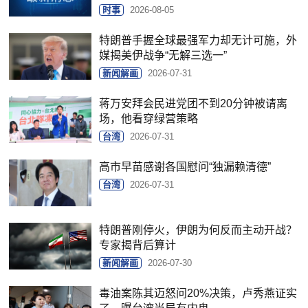
时事
2026-08-05
特朗普手握全球最强军力却无计可施，外
媒揭美伊战争“无解三选一”
新闻解画
2026-07-31
蒋万安拜会民进党团不到20分钟被请离
场，他看穿绿营策略
台湾
2026-07-31
高市早苗感谢各国慰问“独漏赖清德”
台湾
2026-07-31
特朗普刚停火，伊朗为何反而主动开战？
专家揭背后算计
新闻解画
2026-07-30
毒油案陈其迈怒问20%决策，卢秀燕证实