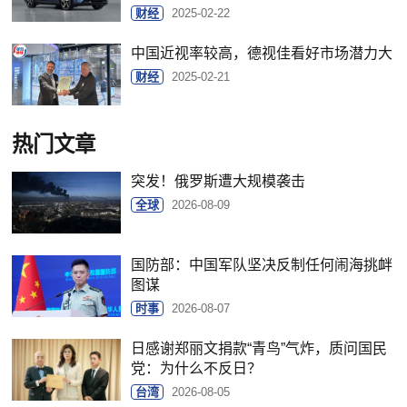
财经
2025-02-22
中国近视率较高，德视佳看好市场潜力大
财经
2025-02-21
热门文章
突发！俄罗斯遭大规模袭击
全球
2026-08-09
国防部：中国军队坚决反制任何闹海挑衅
图谋
时事
2026-08-07
日感谢郑丽文捐款“青鸟”气炸，质问国民
党：为什么不反日？
台湾
2026-08-05