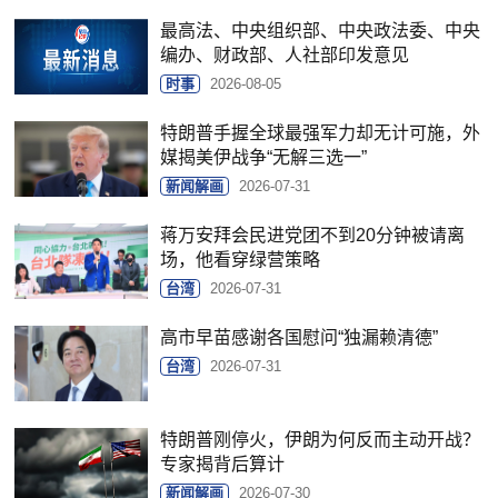
最高法、中央组织部、中央政法委、中央
编办、财政部、人社部印发意见
时事
2026-08-05
特朗普手握全球最强军力却无计可施，外
媒揭美伊战争“无解三选一”
新闻解画
2026-07-31
蒋万安拜会民进党团不到20分钟被请离
场，他看穿绿营策略
台湾
2026-07-31
高市早苗感谢各国慰问“独漏赖清德”
台湾
2026-07-31
特朗普刚停火，伊朗为何反而主动开战？
专家揭背后算计
新闻解画
2026-07-30