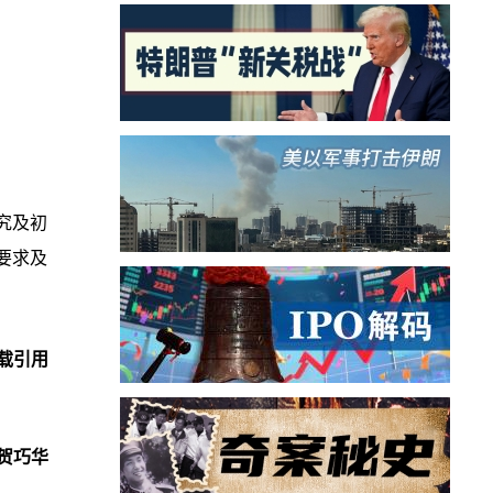
究及初
要求及
载引用
贺巧华