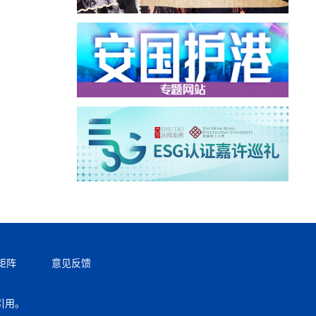
矩阵
意见反馈
引用。
返回顶部