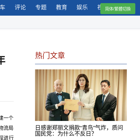
车
评论
专题
教育
娱乐
视频
简体/繁體切換
热门文章
年
建一个
日感谢郑丽文捐款“青鸟”气炸，质问
物流局
国民党：为什么不反日？
程进行