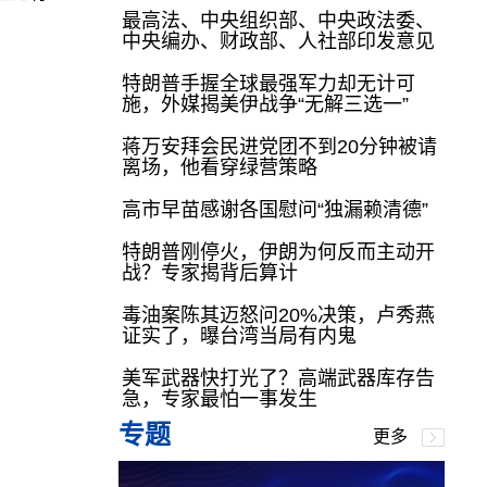
最高法、中央组织部、中央政法委、
中央编办、财政部、人社部印发意见
特朗普手握全球最强军力却无计可
施，外媒揭美伊战争“无解三选一”
蒋万安拜会民进党团不到20分钟被请
离场，他看穿绿营策略
高市早苗感谢各国慰问“独漏赖清德”
特朗普刚停火，伊朗为何反而主动开
战？专家揭背后算计
毒油案陈其迈怒问20%决策，卢秀燕
证实了，曝台湾当局有内鬼
美军武器快打光了？高端武器库存告
急，专家最怕一事发生
专题
更多