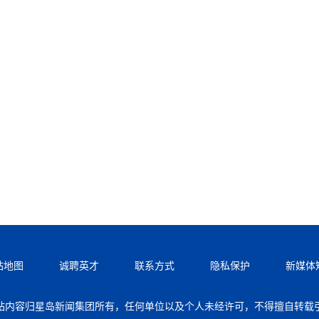
站地图
诚聘英才
联系方式
隐私保护
新媒体
站内容归星岛新闻集团所有，任何单位以及个人未经许可，不得擅自转载