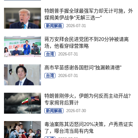
特朗普手握全球最强军力却无计可施，外
媒揭美伊战争“无解三选一”
新闻解画
2026-07-31
蒋万安拜会民进党团不到20分钟被请离
场，他看穿绿营策略
台湾
2026-07-31
高市早苗感谢各国慰问“独漏赖清德”
台湾
2026-07-31
特朗普刚停火，伊朗为何反而主动开战？
专家揭背后算计
新闻解画
2026-07-30
毒油案陈其迈怒问20%决策，卢秀燕证实
了，曝台湾当局有内鬼